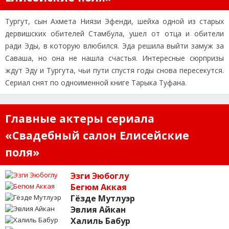
Тургут, сын Ахмета Ниязи Эфенди, шейха одной из старых
дервишских обителей Стамбула, ушел от отца и обители
ради Эды, в которую влюбился. Эда решила выйти замуж за
Саваша, но она не нашла счастья. Интересные сюрпризы
ждут Эду и Тургута, чьи пути спустя годы снова пересекутся.
Сериал снят по одноименной книге Тарыка Туфана.
Главные актеры сериала
«Свадебный салон Елисейские
поля»
Эзги Эюбоглу
Бегюм Аккая
Гёзде Мутлуэр
Эвлия Айкан
Халиль Бабур