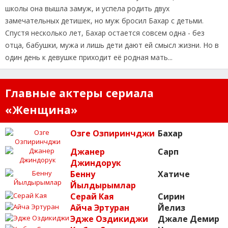
школы она вышла замуж, и успела родить двух
замечательных детишек, но муж бросил Бахар с детьми.
Спустя несколько лет, Бахар остается совсем одна - без
отца, бабушки, мужа и лишь дети дают ей смысл жизни. Но в
один день к девушке приходит её родная мать...
Главные актеры сериала
«Женщина»
Озге Озпиринчджи
Бахар
Джанер
Сарп
Джиндорук
Бенну
Хатиче
Йылдырымлар
Серай Кая
Сирин
Айча Эртуран
Йелиз
Эдже Оздикиджи
Джале Демир