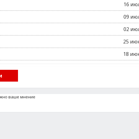
16 ию
09 ию
02 ию
25 ию
18 ию
и
ажно ваше мнение