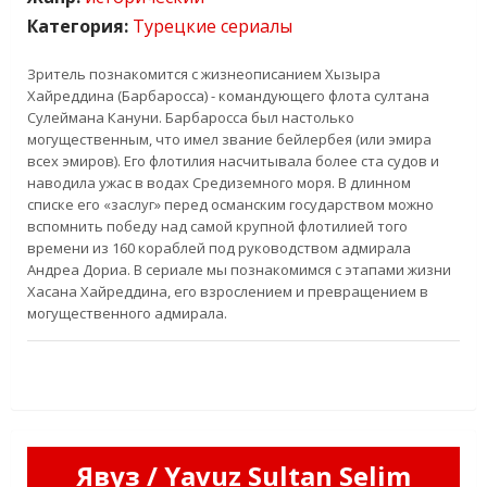
Категория:
Турецкие сериалы
Зритель познакомится с жизнеописанием Хызыра
Хайреддина (Барбаросса) - командующего флота султана
Сулеймана Кануни. Барбаросса был настолько
могущественным, что имел звание бейлербея (или эмира
всех эмиров). Его флотилия насчитывала более ста судов и
наводила ужас в водах Средиземного моря. В длинном
списке его «заслуг» перед османским государством можно
вспомнить победу над самой крупной флотилией того
времени из 160 кораблей под руководством адмирала
Андреа Дориа. В сериале мы познакомимся с этапами жизни
Хасана Хайреддина, его взрослением и превращением в
могущественного адмирала.
Явуз / Yavuz Sultan Selim