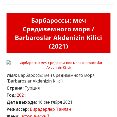
Барбароссы: меч
Средиземного моря /
Barbaroslar Akdenizin Kilici
(2021)
Имя:
Барбароссы: меч Средиземного моря
(Barbaroslar Akdenizin Kilici)
Страна:
Турция
Год:
2021
Дата выхода:
16 сентября 2021
Режиссер:
Бирадерлер Тайлан
Жанр:
исторический