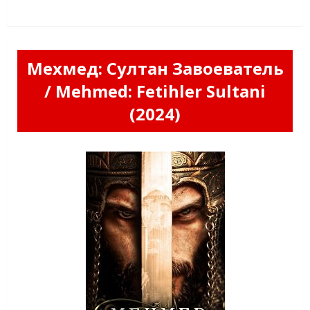
Мехмед: Султан Завоеватель
/ Mehmed: Fetihler Sultani
(2024)