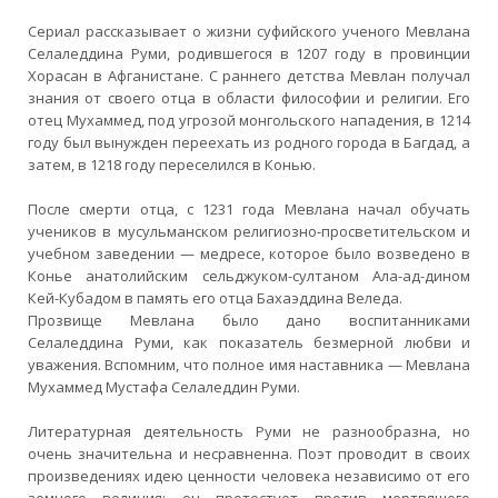
Сериал рассказывает о жизни суфийского ученого Мевлана
Селаледдина Руми, родившегося в 1207 году в провинции
Хорасан в Афганистане. С раннего детства Мевлан получал
знания от своего отца в области философии и религии. Его
отец Мухаммед, под угрозой монгольского нападения, в 1214
году был вынужден переехать из родного города в Багдад, а
затем, в 1218 году переселился в Конью.
После смерти отца, с 1231 года Мевлана начал обучать
учеников в мусульманском религиозно-просветительском и
учебном заведении — медресе, которое было возведено в
Конье анатолийским сельджуком-султаном Ала-ад-дином
Кей-Кубадом в память его отца Бахаэддина Веледа.
Прозвище Мевлана было дано воспитанниками
Селаледдина Руми, как показатель безмерной любви и
уважения. Вспомним, что полное имя наставника — Мевлана
Мухаммед Мустафа Селаледдин Руми.
Литературная деятельность Руми не разнообразна, но
очень значительна и несравненна. Поэт проводит в своих
произведениях идею ценности человека независимо от его