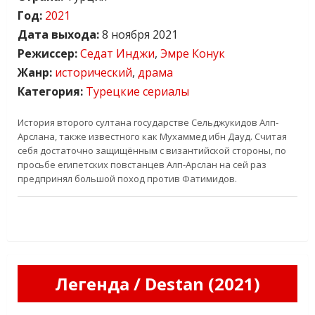
Год:
2021
Дата выхода:
8 ноября 2021
Режиссер:
Седат Инджи
,
Эмре Конук
Жанр:
исторический
,
драма
Категория:
Турецкие сериалы
История второго султана государстве Сельджукидов Алп-
Арслана, также известного как Мухаммед ибн Дауд. Считая
себя достаточно защищённым с византийской стороны, по
просьбе египетских повстанцев Алп-Арслан на сей раз
предпринял большой поход против Фатимидов.
Легенда / Destan (2021)