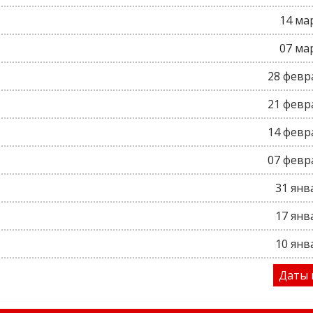
14 ма
07 ма
28 февр
21 февр
14 февр
07 февр
31 янв
17 янв
10 янв
Даты 