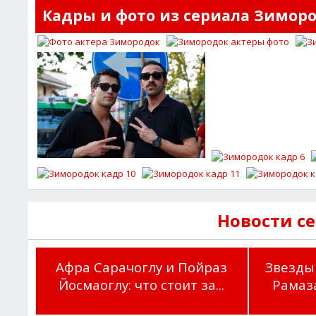
Кадры и фото из сериала Зимор
Новости с
Афра Сарачоглу и Пойраз
Звезды
Йосмаоглу: что стоит за...
Рамаза