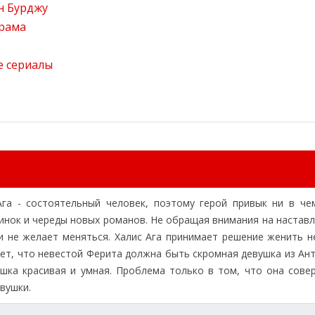
н Бурджу
рама
е сериалы
га - состоятельный человек, поэтому герой привык ни в че
инок и череды новых романов. Не обращая внимания на наставл
и не желает меняться. Халис Ага принимает решение женить н
ет, что невестой Ферита должна быть скромная девушка из Ант
ушка красивая и умная. Проблема только в том, что она сове
вушки.