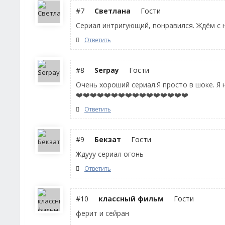
#7
Светлана
Гости
Сериал интригующий, понравился. Ждём с
Ответить
#8
Serpay
Гости
Очень хороший сериал.Я просто в шоке. Я 
❤️❤️❤️❤️❤️❤️❤️❤️❤️❤️❤️❤️❤️❤️❤️❤️
Ответить
#9
Бекзат
Гости
Ждууу сериал огонь
Ответить
#10
классный фильм
Гости
ферит и сейран