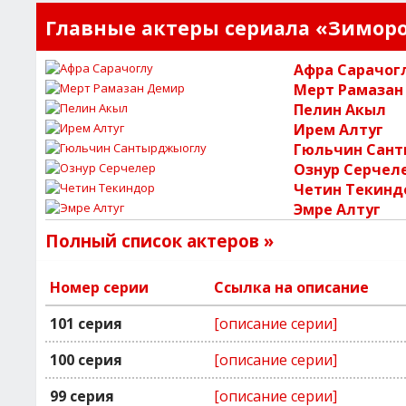
Главные актеры сериала «Зимор
Афра Сарачог
Мерт Рамазан
Пелин Акыл
Ирем Алтуг
Гюльчин Сан
Ознур Серчел
Четин Текинд
Эмре Алтуг
Полный список актеров »
Номер серии
Ссылка на описание
101 серия
[описание серии]
100 серия
[описание серии]
99 серия
[описание серии]