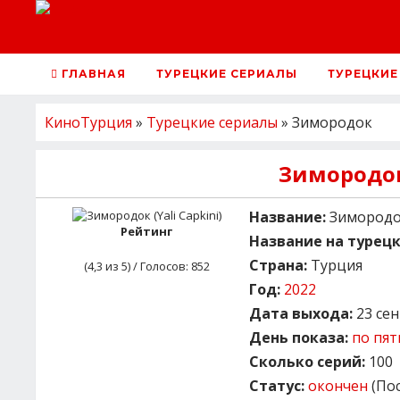
ГЛАВНАЯ
ТУРЕЦКИЕ СЕРИАЛЫ
ТУРЕЦКИЕ
КиноТурция
»
Турецкие сериалы
» Зимородок
Зимородо
Название:
Зимородок 
Рейтинг
Название на турецк
Страна:
Турция
(
4,3
из 5) / Голосов:
852
Год:
2022
Дата выхода:
23 сен
День показа:
по пя
Сколько серий:
100
Статус:
окончен
(Пос