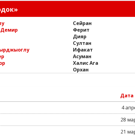
одок»
лу
Сейран
 Демир
Ферит
Дияр
Султан
тырджыоглу
Ифакат
ер
Асуман
ор
Халис Ага
Орхан
Дата
4 апр
28 ма
21 ма