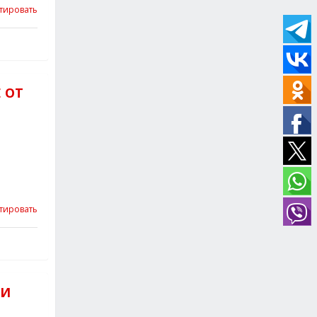
тировать
 ОТ
тировать
 И