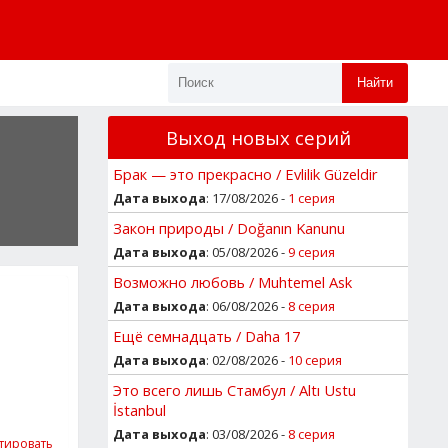
Найти
Выход новых серий
Брак — это прекрасно / Evlilik Güzeldir
Дата выхода
: 17/08/2026 -
1 серия
Закон природы / Doğanın Kanunu
Дата выхода
: 05/08/2026 -
9 серия
Возможно любовь / Muhtemel Ask
Дата выхода
: 06/08/2026 -
8 серия
Ещё семнадцать / Daha 17
Дата выхода
: 02/08/2026 -
10 серия
Это всего лишь Стамбул / Altı Ustu
İstanbul
Дата выхода
: 03/08/2026 -
8 серия
тировать