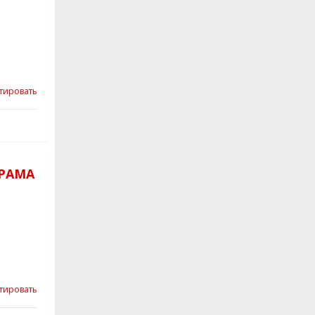
тировать
ДРАМА
тировать