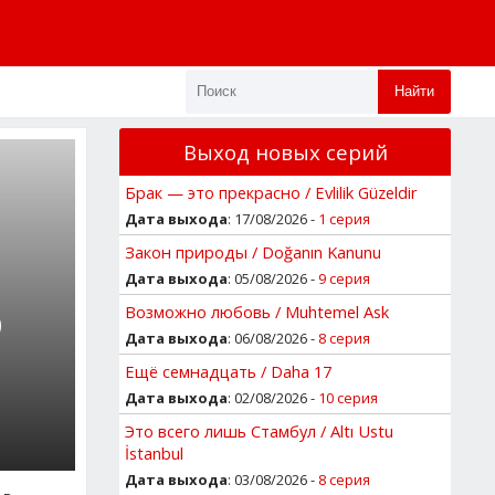
Найти
Выход новых серий
Брак — это прекрасно / Evlilik Güzeldir
Дата выхода
: 17/08/2026 -
1 серия
Закон природы / Doğanın Kanunu
Дата выхода
: 05/08/2026 -
9 серия
Возможно любовь / Muhtemel Ask
О
Дата выхода
: 06/08/2026 -
8 серия
Ещё семнадцать / Daha 17
Дата выхода
: 02/08/2026 -
10 серия
Это всего лишь Стамбул / Altı Ustu
İstanbul
Дата выхода
: 03/08/2026 -
8 серия