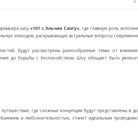
 премьера шоу
«101 с Эльчин Сангу»
, где главную роль исполн
ельных эпизодов, раскрывающих актуальные вопросы современн
ластей, будут рассмотрены разнообразные темы: от влияния
щения до борьбы с беспокойством. Шоу обещает быть увлека
 путешествие, где сложные концепции будут представлены в до
 обаянием и любознательностью, станет идеальным проводник