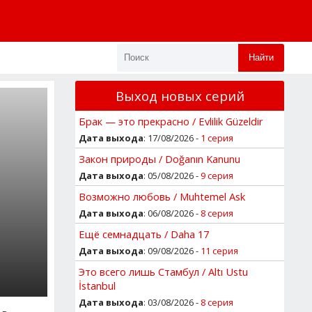
Найти
Выход новых серий
Брак — это прекрасно / Evlilik Güzeldir
Дата выхода
: 17/08/2026 -
1 серия
Закон природы / Doğanın Kanunu
Дата выхода
: 05/08/2026 -
9 серия
Возможно любовь / Muhtemel Ask
Дата выхода
: 06/08/2026 -
8 серия
Ещё семнадцать / Daha 17
Дата выхода
: 09/08/2026 -
11 серия
Это всего лишь Стамбул / Altı Ustu
İstanbul
Дата выхода
: 03/08/2026 -
8 серия