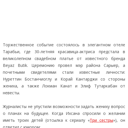
Торжественное событие состоялось в элегантном отеле
Тарабьи, где 30-летняя красавица-актриса предстала в
великолепном свадебном платье от известного бренда
Beyaz Butik. Церемонию провел мэр района Сарыер, а
почетными свидетелями стали известные личности:
Нуреттин Бостанчиоглу и Корай Кантарджи со стороны
жениха, а также Локман Канат и Элиф Тутаркабан от
невесты.
Журналисты не упустили возможности задать жениху вопрос
о планах на будущее. Когда Ихсана спросили о желании
иметь троих детей (отсылка к сериалу «
Три сестры
»), он
ответил с юмором: