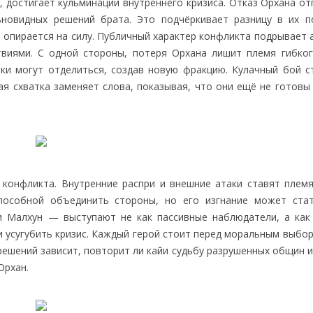
, достигает кульминации внутреннего кризиса. Отказ Орхана о
новидных решений брата. Это подчёркивает разницу в их п
н опирается на силу. Публичный характер конфликта подрывает
твиями. С одной стороны, потеря Орхана лишит племя гибког
ики могут отделиться, создав новую фракцию. Кулачный бой с
ая схватка заменяет слова, показывая, что они ещё не готовы
 конфликта. Внутренние распри и внешние атаки ставят племя
способной объединить стороны, но его изгнание может ста
 Малхун — выступают не как пассивные наблюдатели, а как
и усугубить кризис. Каждый герой стоит перед моральным выбо
решений зависит, повторит ли кайи судьбу разрушенных общин 
Орхан.