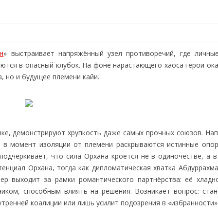
н
» выстраивает напряжённый узел противоречий, где личные
аются в опасный клубок. На фоне нарастающего хаоса герои ок
, но и будущее племени кайи.
шке, демонстрируют хрупкость даже самых прочных союзов. На
е: в момент изоляции от племени раскрываются истинные опор
подчёркивает, что сила Орхана кроется не в одиночестве, а в
отенциал Орхана, тогда как дипломатическая хватка Абдуррахм
р выходит за рамки романтического партнёрства: её хладн
иком, способным влиять на решения. Возникает вопрос: стан
тренней коалиции или лишь усилит подозрения в «избранности»