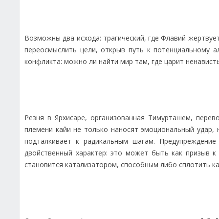
Возможны два исхода: трагический, где Флавий жертвуе
переосмыслить цели, открыв путь к потенциальному а
конфликта: можно ли найти мир там, где царит ненавист
Резня в Ярхисаре, организованная Тимурташем, перев
племени кайи не только наносят эмоциональный удар,
подталкивает к радикальным шагам. Предупреждение 
двойственный характер: это может быть как призыв к
становится катализатором, способным либо сплотить ка