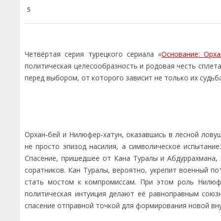
5
Четвёртая серия турецкого сериала «
Основание: Орха
политическая целесообразность и родовая честь сплет
перед выбором, от которого зависит не только их судьба
Орхан‑бей и Нилюфер‑хатун, оказавшись в лесной лову
не просто эпизод насилия, а символическое испытани
Спасение, пришедшее от Кана Туралы и Абдуррахмана, 
соратников. Кан Туралы, вероятно, укрепит военный п
стать мостом к компромиссам. При этом роль Нилюфе
политическая интуиция делают её равноправным союзн
спасение отправной точкой для формирования новой вну