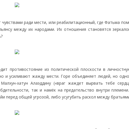
т чувствами ради мести, или реабилитационный, где Фатьма по
льянсу между их народами. Их отношения становятся зеркал
ь?
одит противостояние из политической плоскости в личностну
 но и усиливают жажду мести. Горе объединяет людей, но одн
Малхун‑хатун Алаэддину («враг жаждет вырвать тебе сердц
 бдительности, так и намёк на предательство внутри племени
йи перед общей угрозой, либо усугубить раскол между братьями