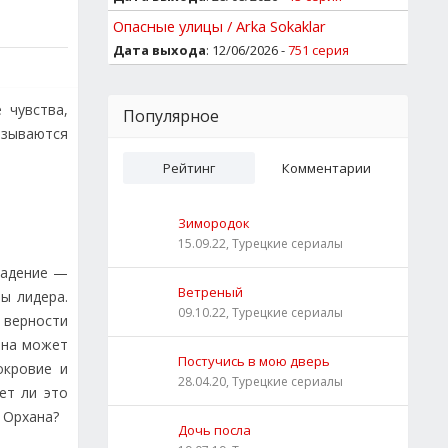
Опасные улицы / Arka Sokaklar
Дата выхода
: 12/06/2026 -
751 серия
 чувства,
Популярное
азываются
Рейтинг
Комментарии
Зимородок
15.09.22, Турецкие сериалы
падение —
Ветреный
ы лидера.
09.10.22, Турецкие сериалы
 верности
ана может
Постучись в мою дверь
окровие и
28.04.20, Турецкие сериалы
ет ли это
 Орхана?
Дочь посла