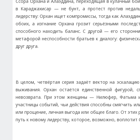
Ссора Орхана и Алаэддина, переходящая в кулачный бой
в Караджахисар — не бунт, а протест против недаль
лидерству: Орхан ищет компромиссы, тогда как Алаэдди
обоих, а изгнание Орхана грозит серьёзными последс
способного находить баланс. С другой — его сторонн
метафорой неспособности братьев к диалогу: физическ
друг друга.
В целом, четвёртая серия задаёт вектор на эскалацию
выживания. Орхан остаётся единственной фигурой, 
невозврата. При этом женщины — Нилюфер, Фатьма и
участницы событий, чьи действия способны смягчить ил
или прощение, личная выгода или общее благо. От этих 
путь к новому лидерству, которое, возможно, воплотит 