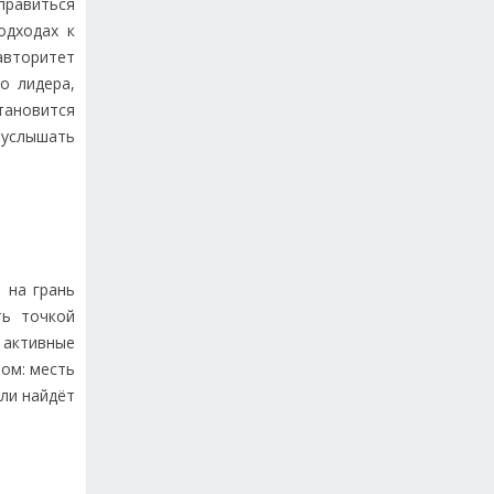
тправиться
одходах к
 авторитет
о лидера,
тановится
 услышать
 на грань
ть точкой
 активные
ром: месть
или найдёт