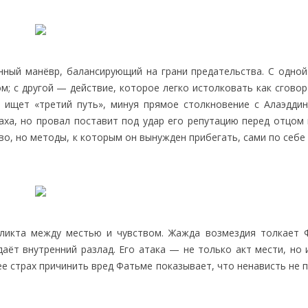
ный манёвр, балансирующий на грани предательства. С одной
; с другой — действие, которое легко истолковать как сговор
 ищет «третий путь», минуя прямое столкновение с Алаэддин
ха, но провал поставит под удар его репутацию перед отцом 
тво, но методы, к которым он вынужден прибегать, сами по себ
ликта между местью и чувством. Жажда возмездия толкает 
аёт внутренний разлад. Его атака — не только акт мести, но 
ее страх причинить вред Фатьме показывает, что ненависть не