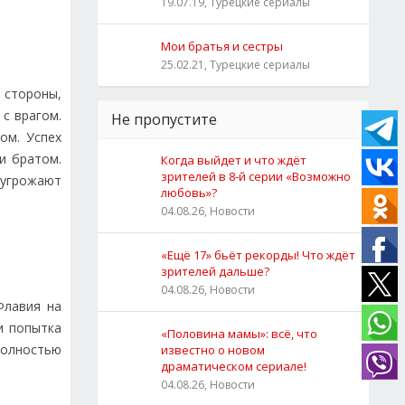
19.07.19, Турецкие сериалы
Мои братья и сестры
25.02.21, Турецкие сериалы
 стороны,
 с врагом.
Не пропустите
ом. Успех
и братом.
Когда выйдет и что ждёт
зрителей в 8-й серии «Возможно
е угрожают
любовь»?
04.08.26, Новости
«Ещё 17» бьёт рекорды! Что ждёт
зрителей дальше?
04.08.26, Новости
Флавия на
и попытка
«Половина мамы»: всё, что
 полностью
известно о новом
драматическом сериале!
04.08.26, Новости