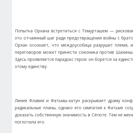
Попытка Орхана встретиться с Темурташем — рискован
это отчаянный шаг ради предотвращения войны с братом
Орхан осознаёт, что междоусобица разрушит племя, и
переговоров может принести союзника против Шахинша
Здесь проявляется парадокс героя: он борется за единс
этому единству.
Линия Флавия и Фатьмы‑хатун раскрывает драму конф
радикальные планы, однако его симпатия к Фатьме созд
доказать собственную значимость в Сёгюте. Тем не мен
поглотила его.