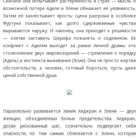
Сначала она испытывает растерянность и страх — мысль о
возможной потере Адиля и Элени обнажает её уязвимость.
Затем её захлёстывает ярость: сцена разгрома в особняке
Фуртуна показывает, как долго сдерживаемые чувства
вырываются наружу. И наконец, она приходит к решимости
— клятве заставить Шерифа пожалеть о содеянном. Её
конфликт с Адилем выходит за рамки личной драмы: это
столкновение двух мировоззрений — стремления к порядку
(Адиль) и инстинкта выживания (Эсме). Она не просто жертва
обстоятельств, а человек, готовый бороться, пусть даже
ценой собственной души.
Параллельно развивается линия Хиджран и Элени — двух
женщин, объединённых болью предательства. Хиджран,
делая рискованный шаг, сознательно подвергает себя
опасности, но тем самым сближается с Элени, которая