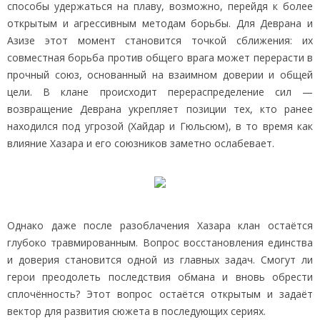
способы удержаться на плаву, возможно, перейдя к более
открытым и агрессивным методам борьбы. Для Деврана и
Азизе этот момент становится точкой сближения: их
совместная борьба против общего врага может перерасти в
прочный союз, основанный на взаимном доверии и общей
цели. В клане происходит перераспределение сил —
возвращение Деврана укрепляет позиции тех, кто ранее
находился под угрозой (Хайдар и Гюльсюм), в то время как
влияние Хазара и его союзников заметно ослабевает.
Однако даже после разоблачения Хазара клан остаётся
глубоко травмированным. Вопрос восстановления единства
и доверия становится одной из главных задач. Смогут ли
герои преодолеть последствия обмана и вновь обрести
сплочённость? Этот вопрос остаётся открытым и задаёт
вектор для развития сюжета в последующих сериях.