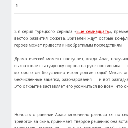
5
2‑я серия турецкого сериала «
Ещё семнадцать
», премь
вектор развития сюжета. Зрителей ждут острые конфл
героев может привести к необратимым последствиям.
Драматический момент наступает, когда Арас, получив
выхватывает татуировку ворона на руке противника — и
которого он безуспешно искал долгие годы? Мысль ог
бесчисленные зацепки, разочарования — и вот разгадка
Это открытие заставляет его усомниться во всём, что о
Новость о ранении Араса мгновенно разносится по се
тревогой за сына, принимает твёрдое решение: она вст