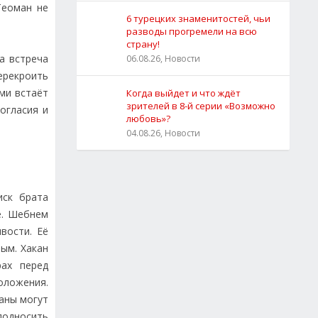
Теоман не
6 турецких знаменитостей, чьи
разводы прогремели на всю
страну!
а встреча
06.08.26, Новости
ерекроить
ми встаёт
Когда выйдет и что ждёт
зрителей в 8-й серии «Возможно
огласия и
любовь»?
04.08.26, Новости
иск брата
е. Шебнем
вости. Её
ым. Хакан
рах перед
оложения.
аны могут
подносить