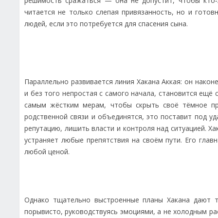
решимость сражаться — она не допустит, чтобы кто‑л
читается не только слепая привязанность, но и гото
людей, если это потребуется для спасения сына.
Параллельно развивается линия Хакана Аккая: он наконе
и без того непростая с самого начала, становится ещё 
самым жёстким мерам, чтобы скрыть своё тёмное пр
родственной связи и объединятся, это поставит под уд
репутацию, лишить власти и контроля над ситуацией. Ха
устраняет любые препятствия на своём пути. Его глав
любой ценой.
Однако тщательно выстроенные планы Хакана дают т
порывисто, руководствуясь эмоциями, а не холодным р