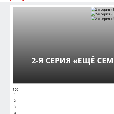
2‑Я СЕРИЯ «ЕЩЁ СЕ
100
1
2
3
4