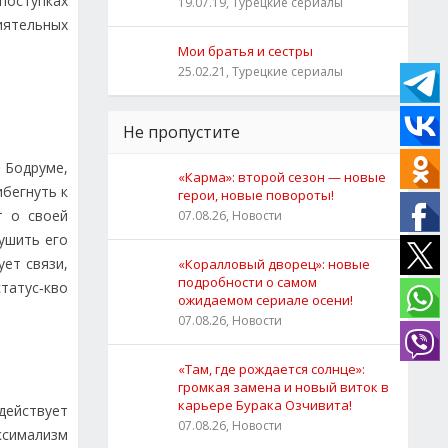
поступках
19.07.19, Турецкие сериалы
иятельных
Мои братья и сестры
25.02.21, Турецкие сериалы
Не пропустите
в Бодруме,
«Карма»: второй сезон — новые
ибегнуть к
герои, новые повороты!
т о своей
07.08.26, Новости
рушить его
ует связи,
«Коралловый дворец»: новые
подробности о самом
татус‑кво
ожидаемом сериале осени!
07.08.26, Новости
«Там, где рождается солнце»:
громкая замена и новый виток в
карьере Бурака Озчивита!
действует
07.08.26, Новости
ксимализм