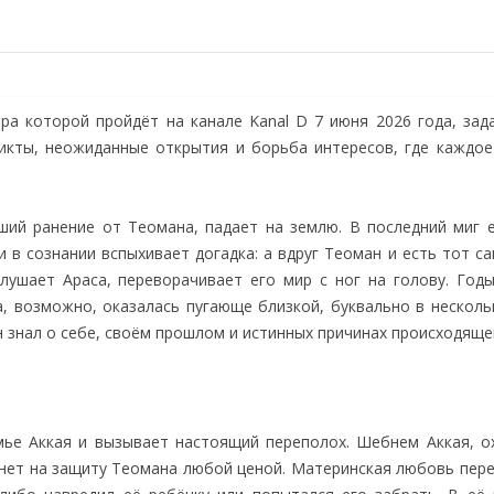
ера которой пройдёт на канале Kanal D 7 июня 2026 года, зад
икты, неожиданные открытия и борьба интересов, где каждое
ший ранение от Теомана, падает на землю. В последний миг е
 в сознании вспыхивает догадка: а вдруг Теоман и есть тот с
лушает Араса, переворачивает его мир с ног на голову. Годы
, возможно, оказалась пугающе близкой, буквально в нескольк
н знал о себе, своём прошлом и истинных причинах происходящег
мье Аккая и вызывает настоящий переполох. Шебнем Аккая, о
анет на защиту Теомана любой ценой. Материнская любовь пере