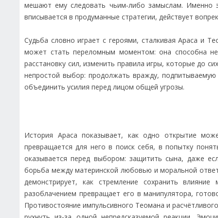
мешают ему следовать чьим‑либо замыслам. Именно 
вписывается в продуманные стратегии, действует вопрек
Судьба словно играет с героями, сталкивая Араса и Т
может стать переломным моментом: она способна не
расстановку сил, изменить правила игры, которые до с
непростой выбор: продолжать вражду, подпитываемую 
объединить усилия перед лицом общей угрозы.
История Араса показывает, как одно открытие мож
превращается для него в поиск себя, в попытку поня
оказывается перед выбором: защитить сына, даже есл
борьба между материнской любовью и моральной ответ
демонстрирует, как стремление сохранить влияние
разоблачением превращает его в манипулятора, готов
Противостояние импульсивного Теомана и расчётливого
рухнуть из‑за одной непредсказуемой реакции. Эмоц