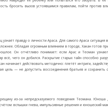
ибо навредил её ребёнку или попытался его забрать. В её 
вность бросить вызов устоявшимся правилам, пойти против вл
ц узнаёт правду о личности Араса. Для самого Араса ситуация 
сложнее. Обладая огромным влиянием в городе, Хакан готов пр
ошлое. Он отчётливо понимает: если Арас и Теоман узнаю
ар всё, чего он добился. Раскрытие старых тайн способно раз
кан начинает действовать методично: плетёт интриги, задейств
ная цель — не допустить воссоединения братьев и сохранить с
рещину из‑за непредсказуемого поведения Теомана. Юноша 
асчётом: вспышки гнева, импульсивные решения и юношеский ма