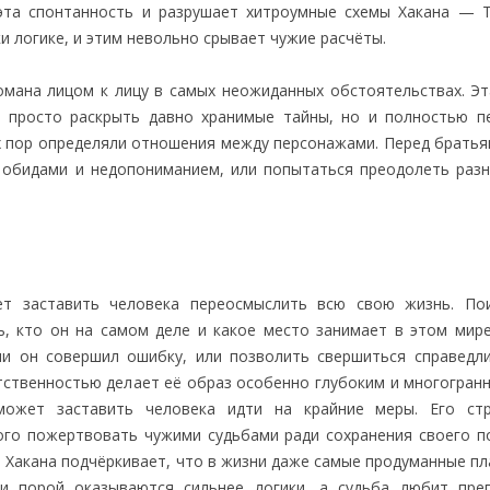
эта спонтанность и разрушает хитроумные схемы Хакана — 
и логике, и этим невольно срывает чужие расчёты.
еомана лицом к лицу в самых неожиданных обстоятельствах. Эт
 просто раскрыть давно хранимые тайны, но и полностью п
их пор определяли отношения между персонажами. Перед братья
обидами и недопониманием, или попытаться преодолеть разн
ет заставить человека переосмыслить всю свою жизнь. По
ть, кто он на самом деле и какое место занимает в этом мир
и он совершил ошибку, или позволить свершиться справедли
ственностью делает её образ особенно глубоким и многогранн
 может заставить человека идти на крайние меры. Его ст
ого пожертвовать чужими судьбами ради сохранения своего п
 Хакана подчёркивает, что в жизни даже самые продуманные пл
ии порой оказываются сильнее логики, а судьба любит пре