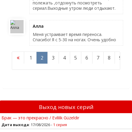
полежать ,отдохнуть посмотреть
сериал.Выходные утром люди отдыхают.
Алла
Меня устраивает время переноса.
Спасибо! Я с 5-30 на ногах. Очень удобно
1
2
3
4
5
6
7
8
9
1
Выход новых серий
Брак — это прекрасно / Evlilik Güzeldir
Дата выхода
: 17/08/2026 -
1 серия