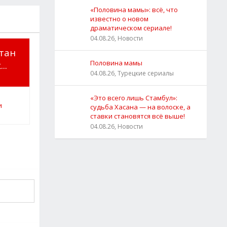
«Половина мамы»: всё, что
известно о новом
драматическом сериале!
04.08.26, Новости
тан
Половина мамы
..
04.08.26, Турецкие сериалы
«Это всего лишь Стамбул»:
судьба Хасана — на волоске, а
ставки становятся всё выше!
04.08.26, Новости