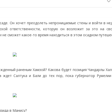
саде. Он хочет преодолеть непроницаемые стены и войти в не
ской ответственности, которую он возложит за это на св
и не сможет какое-то время находиться в этом осадном путеше
ожденный раненым Хамзой? Какова будет позиция Чандарлы Хал
а ждет Салтука и Бали до тех пор, пока губернатор Румелии
язида в Манису?