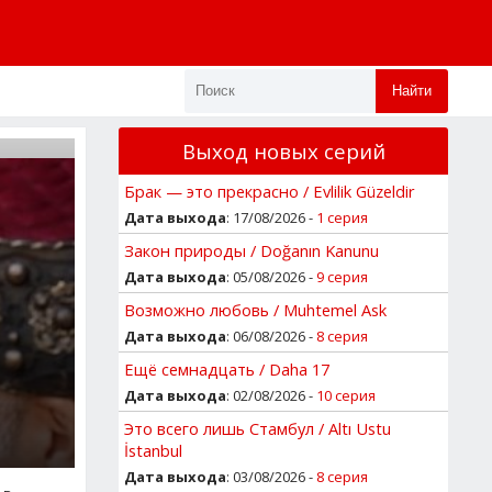
Найти
Выход новых серий
Брак — это прекрасно / Evlilik Güzeldir
Дата выхода
: 17/08/2026 -
1 серия
Закон природы / Doğanın Kanunu
Дата выхода
: 05/08/2026 -
9 серия
Возможно любовь / Muhtemel Ask
Дата выхода
: 06/08/2026 -
8 серия
Ещё семнадцать / Daha 17
Дата выхода
: 02/08/2026 -
10 серия
Это всего лишь Стамбул / Altı Ustu
İstanbul
Дата выхода
: 03/08/2026 -
8 серия