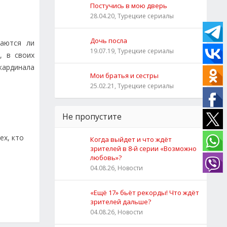
Постучись в мою дверь
28.04.20, Турецкие сериалы
Дочь посла
даются ли
19.07.19, Турецкие сериалы
, в своих
кардинала
Мои братья и сестры
25.02.21, Турецкие сериалы
Не пропустите
ех, кто
Когда выйдет и что ждёт
зрителей в 8-й серии «Возможно
любовь»?
04.08.26, Новости
«Ещё 17» бьёт рекорды! Что ждёт
зрителей дальше?
04.08.26, Новости