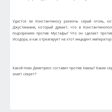
Удастся ли Константиносу разжечь серый огонь, к
Джустиниани, который думает, что в Константинопол
подозрениях против Мустафы? Что он сделает против
Исодора, и как отреагирует на этот инцидент император
Какой план Деметриос составит против Хамзы? Какие сюр
знает секрет?