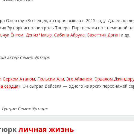
ра Озюртлу «Вот ещё», которая вышла в 2015 году. Далее посл
емих Эртюрк исполнил роль Танера. Партнерами по съемочной п
ьчук Ёнтем
,
Дениз Чакыр
,
Сабина Айрула
,
Бахаттин Доган
и др.
ий актер Семих Эртюрк
у
,
Берком Атаном
,
Гюльсим Али
,
Эге Айданом
,
Эрдалом Джиндор
а сердца
». Он сыграл Вейселя — одного из ярких персонажей се
 Турции Семих Эртюрк
тюрк
личная жизнь