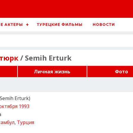
Е АКТЕРЫ
ТУРЕЦКИЕ ФИЛЬМЫ
НОВОСТИ
ртюрк
/ Semih Erturk
Личная жизнь
Фото
emih Erturk)
октября 1993
а
тамбул
,
Турция