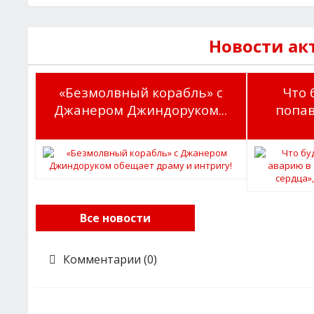
Новости ак
«Безмолвный корабль» с
Что 
Джанером Джиндоруком...
попав
Все новости
Комментарии (0)