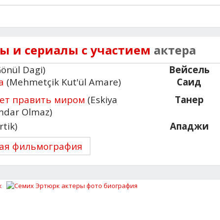
 и сериалы с участием
актера
önül Dagi)
Вейсель
а
(Mehmetçik Kut'ül Amare)
Саид
ет править миром
(Eskiya
Танер
mdar Olmaz)
tik)
Ападжи
ая фильмография