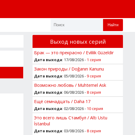
Найти
Выход новых серий
Брак — это прекрасно / Evlilik Güzeldir
Дата выхода
: 17/08/2026 -
1 серия
Закон природы / Doğanın Kanunu
Дата выхода
: 05/08/2026 -
9 серия
Возможно любовь / Muhtemel Ask
Дата выхода
: 06/08/2026 -
8 серия
Ещё семнадцать / Daha 17
Дата выхода
: 02/08/2026 -
10 серия
Это всего лишь Стамбул / Altı Ustu
İstanbul
Дата выхода
: 03/08/2026 -
8 серия