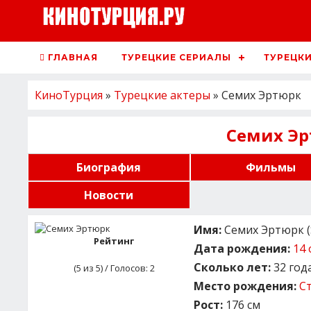
ГЛАВНАЯ
ТУРЕЦКИЕ СЕРИАЛЫ
ТУРЕЦКИ
КиноТурция
»
Турецкие актеры
» Семих Эртюрк
Семих Э
Биография
Фильмы
Новости
Имя:
Семих Эртюрк (S
Рейтинг
Дата рождения:
14 
Сколько лет:
32 год
(
5
из 5) / Голосов:
2
Место рождения:
С
Рост:
176 см