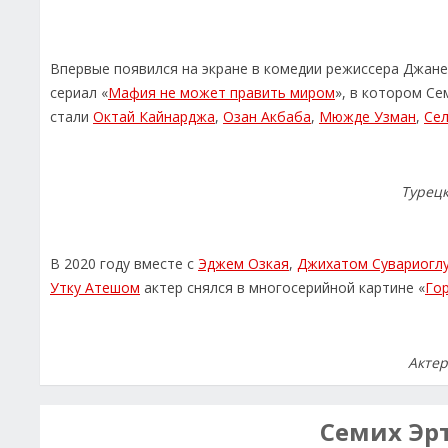
Впервые появился на экране в комедии режиссера Джане
сериал «
Мафия не может править миром
», в котором С
стали
Октай Кайнарджа
,
Озан Акбаба
,
Мюжде Узман
,
Сел
Турецк
В 2020 году вместе с
Эджем Озкая
,
Джихатом Сувариогл
Утку Атешом
актер снялся в многосерийной картине «
Гор
Актер
Семих Эр