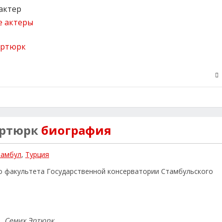
актер
е актеры
Эртюрк
биография
тамбул
,
Турция
го факультета Государственной консерватории Стамбульского
Семих Эртюрк