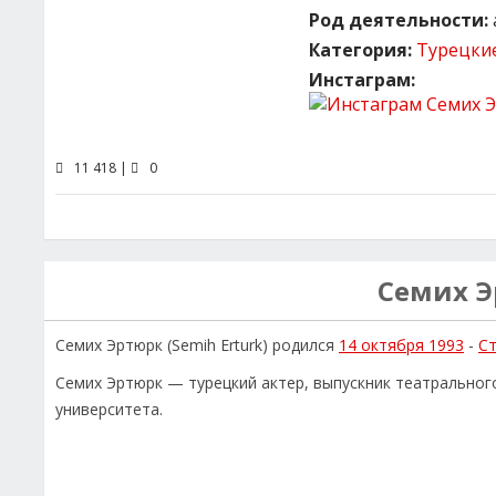
Род деятельности:
Категория:
Турецки
Инстаграм:
11 418 |
0
Семих 
Семих Эртюрк (Semih Erturk) родился
14 октября 1993
-
С
Семих Эртюрк — турецкий актер, выпускник театрально
университета.