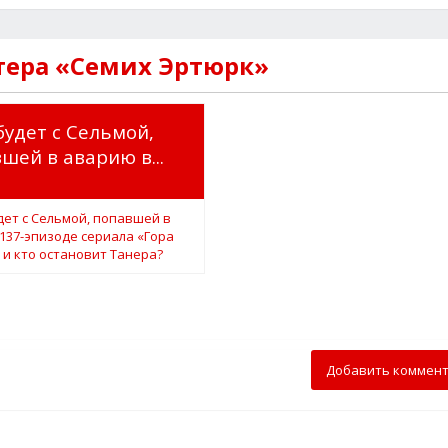
тера «Семих Эртюрк»
будет с Сельмой,
шей в аварию в...
Добавить коммен