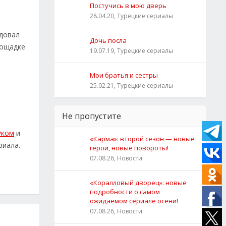
Постучись в мою дверь
28.04.20, Турецкие сериалы
едовал
Дочь посла
лощадке
19.07.19, Турецкие сериалы
Мои братья и сестры
25.02.21, Турецкие сериалы
Не пропустите
уком
и
«Карма»: второй сезон — новые
риала.
герои, новые повороты!
07.08.26, Новости
«Коралловый дворец»: новые
подробности о самом
ожидаемом сериале осени!
07.08.26, Новости