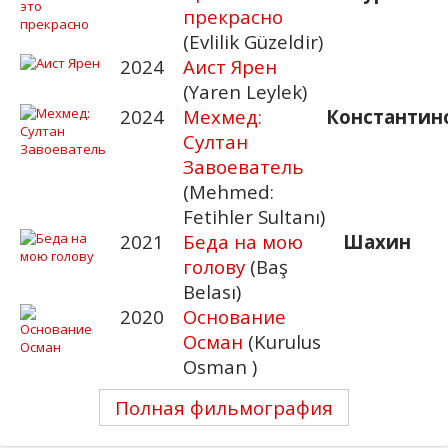
прекрасно
(Evlilik Güzeldir)
2024
Аист Ярен
(Yaren Leylek)
2024
Мехмед:
Константин
Султан
Завоеватель
(Mehmed:
Fetihler Sultanı)
2021
Беда на мою
Шахин
голову
(Baş
Belası)
2020
Основание
Осман
(Kurulus
Osman )
Полная фильмография