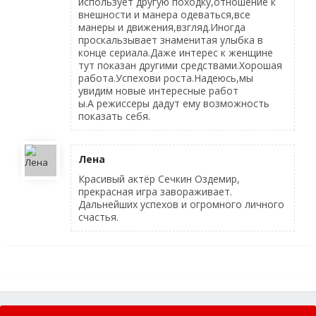
использует другую походку,отношение к
внешности и манера одеваться,все
манеры и движения,взгляд.Иногда
проскальзывает знаменитая улыбка в
конце сериала.Даже интерес к женщине
тут показан другими средствами.Хорошая
работа.Успехови роста.Надеюсь,мы
увидим новые интересные работ
ы.А режиссеры дадут ему возможность
показать себя.
Лена
Красивый актёр Сечкин Оздемир,
прекрасная игра завораживает.
Дальнейших успехов и огромного личного
счастья.