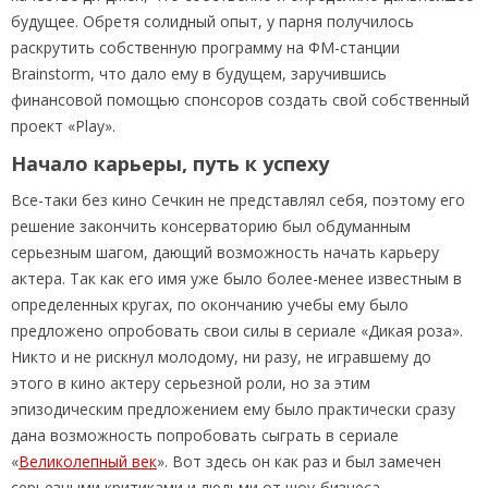
будущее. Обретя солидный опыт, у парня получилось
раскрутить собственную программу на ФМ-станции
Brainstorm, что дало ему в будущем, заручившись
финансовой помощью спонсоров создать свой собственный
проект «Play».
Начало карьеры, путь к успеху
Все-таки без кино Сечкин не представлял себя, поэтому его
решение закончить консерваторию был обдуманным
серьезным шагом, дающий возможность начать карьеру
актера. Так как его имя уже было более-менее известным в
определенных кругах, по окончанию учебы ему было
предложено опробовать свои силы в сериале «Дикая роза».
Никто и не рискнул молодому, ни разу, не игравшему до
этого в кино актеру серьезной роли, но за этим
эпизодическим предложением ему было практически сразу
дана возможность попробовать сыграть в сериале
«
Великолепный век
». Вот здесь он как раз и был замечен
серьезными критиками и людьми от шоу-бизнеса.