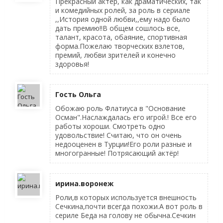
Прекрасный актер, как драматических, так
и комедийных ролей, за роль в сериале
,,История одной любви,,ему надо было
дать премию!!В общем сошлось все,
талант, красота, обаяние, спортивная
форма.Пожелаю творческих взлетов,
премий, любви зрителей и конечно
здоровья!
Гость Ольга
Обожаю роль Флатиуса в "Основание
Осман".Наслаждалась его игрой.! Все его
работы хороши. Смотреть одно
удовольствие! Считаю, что он очень
недооценен в Турции!Его роли разные и
многогранные! Потрясающий актёр!
ирина.воронеж
Роли,в которых используется внешность
Сечкина,почти всегда похожи.А вот роль в
сериле Беда на голову не обычна.Сечкин