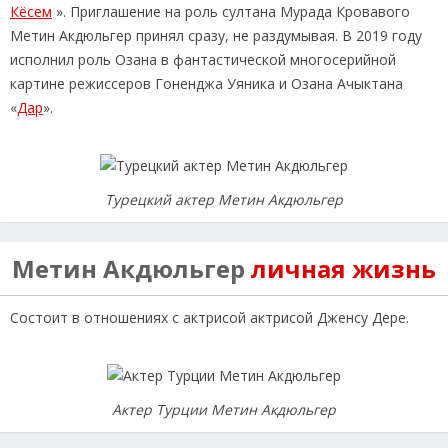
Кёсем
». Приглашение на роль султана Мурада Кровавого
Метин Акдюльгер принял сразу, не раздумывая. В 2019 году
исполнил роль Озана в фантастической многосерийной
картине режиссеров Гоненджа Уяника и Озана Ачыктана
«
Дар
».
Турецкий актер Метин Акдюльгер
Метин Акдюльгер
личная жизнь
Состоит в отношениях с актрисой актрисой Дженсу Дере.
Актер Турции Метин Акдюльгер