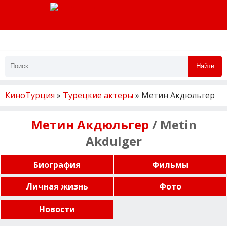
Найти
КиноТурция
»
Турецкие актеры
» Метин Акдюльгер
Метин Акдюльгер
/ Metin
Akdulger
Биография
Фильмы
Личная жизнь
Фото
Новости