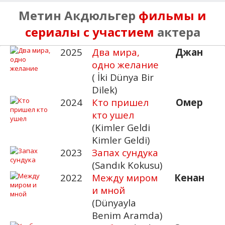
Метин Акдюльгер
фильмы и
сериалы с участием
актера
2025
Два мира,
Джан
одно желание
( İki Dünya Bir
Dilek)
2024
Кто пришел
Омер
кто ушел
(Kimler Geldi
Kimler Geldi)
2023
Запах сундука
(Sandık Kokusu)
2022
Между миром
Кенан
и мной
(Dünyayla
Benim Aramda)