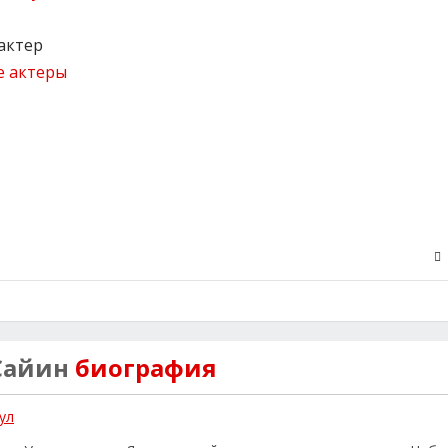
актер
е актеры
Сайин
биография
ул