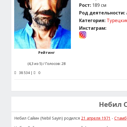
Рост:
189 см
Род деятельности:
Категория:
Турецки
Инстаграм:
Рейтинг
(
4,3
из 5) / Голосов:
28
38 534 |
0
Небил 
Небил Сайин (Nebil Sayin) родился
21 апреля 1971
-
Стамб