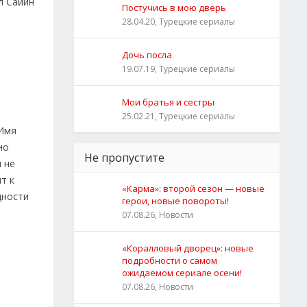
л Сайин
Постучись в мою дверь
28.04.20, Турецкие сериалы
Дочь посла
19.07.19, Турецкие сериалы
Мои братья и сестры
25.02.21, Турецкие сериалы
 Имя
но
Не пропустите
 не
т к
«Карма»: второй сезон — новые
дности
герои, новые повороты!
07.08.26, Новости
«Коралловый дворец»: новые
подробности о самом
ожидаемом сериале осени!
07.08.26, Новости