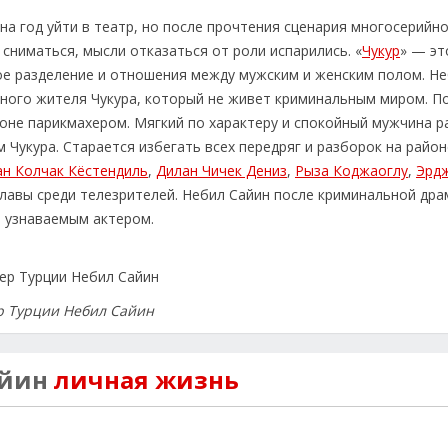
 на год уйти в театр, но после прочтения сценария многосерийн
 сниматься, мысли отказаться от роли испарились. «
Чукур
» — эт
ое разделение и отношения между мужским и женским полом. Н
нного жителя Чукура, который не живет криминальным миром. П
оне парикмахером. Мягкий по характеру и спокойный мужчина р
 Чукура. Старается избегать всех передряг и разборок на район
ан Колчак Кёстендиль
,
Дилан Чичек Дениз
,
Рыза Коджаоглу
,
Эрдж
славы среди телезрителей. Небил Сайин после криминальной др
а узнаваемым актером.
р Турции Небил Сайин
айин
личная жизнь