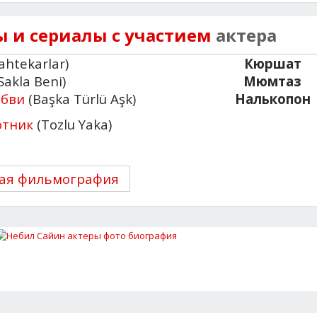
 и сериалы с участием
актера
ahtekarlar)
Кюршат
Sakla Beni)
Мюмтаз
юбви
(Başka Türlü Aşk)
Налькопон
отник
(Tozlu Yaka)
ая фильмография