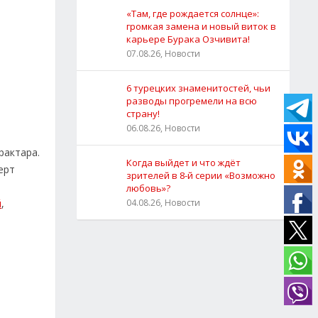
«Там, где рождается солнце»:
громкая замена и новый виток в
карьере Бурака Озчивита!
07.08.26, Новости
6 турецких знаменитостей, чьи
разводы прогремели на всю
страну!
06.08.26, Новости
рактара.
Когда выйдет и что ждёт
ерт
зрителей в 8-й серии «Возможно
любовь»?
й
,
04.08.26, Новости