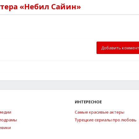
ктера «Небил Сайин»
Добавить коммен
ИНТЕРЕСНОЕ
медии
Самые красивые актеры
елодрамы
Турецкие сериалы про любовь
евики