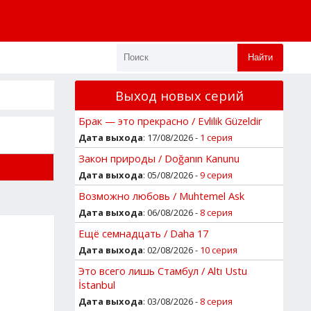
Найти
Выход новых серий
Брак — это прекрасно / Evlilik Güzeldir
Дата выхода
: 17/08/2026 -
1 серия
Закон природы / Doğanın Kanunu
Дата выхода
: 05/08/2026 -
9 серия
Возможно любовь / Muhtemel Ask
Дата выхода
: 06/08/2026 -
8 серия
Ещё семнадцать / Daha 17
Дата выхода
: 02/08/2026 -
10 серия
Это всего лишь Стамбул / Altı Ustu
İstanbul
Дата выхода
: 03/08/2026 -
8 серия