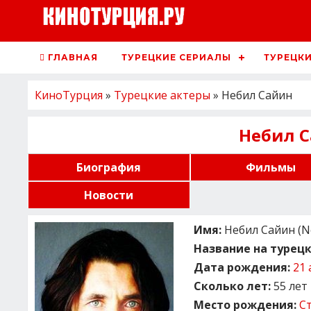
ГЛАВНАЯ
ТУРЕЦКИЕ СЕРИАЛЫ
ТУРЕЦКИ
КиноТурция
»
Турецкие актеры
» Небил Сайин
Небил 
Биография
Фильмы
Новости
Имя:
Небил Сайин (Ne
Название на турецк
Дата рождения:
21 
Сколько лет:
55 лет
Место рождения:
С