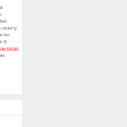
ой
о
ебил
о сюжету
астит
е. В
ан Кесал
,
амы