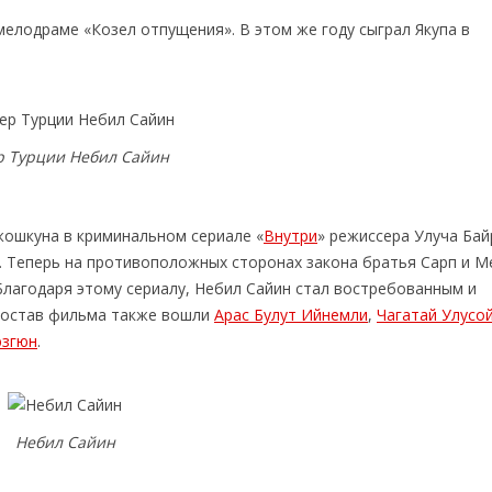
мелодраме «Козел отпущения». В этом же году сыграл Якупа в
р Турции Небил Сайин
жошкуна в криминальном сериале «
Внутри
» режиссера Улуча Бай
е. Теперь на противоположных сторонах закона братья Сарп и М
.Благодаря этому сериалу, Небил Сайин стал востребованным и
 состав фильма также вошли
Арас Булут Ийнемли
,
Чагатай Улусо
юзгюн
.
Небил Сайин