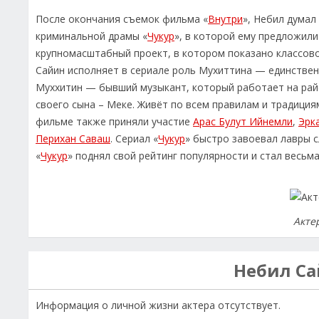
После окончания съемок фильма «
Внутри
», Небил думал
криминальной драмы «
Чукур
», в которой ему предложили
крупномасштабный проект, в котором показано классов
Сайин исполняет в сериале роль Мухиттина — единстве
Муххитин — бывший музыкант, который работает на рай
своего сына – Меке. Живёт по всем правилам и традициям
фильме также приняли участие
Арас Булут Ийнемли
,
Эрк
Перихан Саваш
. Сериал «
Чукур
» быстро завоевал лавры 
«
Чукур
» поднял свой рейтинг популярности и стал весьм
Акте
Небил С
Информация о личной жизни актера отсутствует.