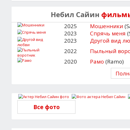
Небил Сайин
фильмы
2025
Мошенники
(S
2023
Спрячь меня
(
2023
Другой вид л
2022
Пыльный вор
2020
Рамо
(Ramo)
Полн
Все фото