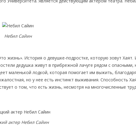
ого Университета. Является действующим актером театра. Неби
Небил Сайин
Это жизнь». История о девушке-подростке, которую зовут Хаят.
 постели дедушка живут в прибрежной лачуге рядом с опасными, 
еет маленькой лодкой, которая помогает им выжить, благодаря
зжалостная, но у нее есть инстинкт выживания. Способность Хая
ствует о том, что есть жизнь, несмотря на многочисленные тру
кий актер Небил Сайин