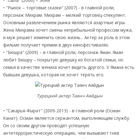
• "Сыла" (2006) – Эбей
• "Рынок – торговые сказки" (2007) - в главной роли,
персонаж Михрам. Михрам – мелкий торговец-спекулянт.
Основным развлечением рынка являются азартные игры.
Жена Михрама хочет смены неприбыльной профессии мужа,
и муж решает изменить свою жизнь... Актер за роль в этом
фильме получает премии в двух кинофестивалях.
• "Бюшра" (2009) – в главной роли, персонаж Яман. Яман
любит Бюшру – покрытую девушку из богатой семьи, но
семья в качестве жениха хочет видеть другого. У Ямана есть
бывшая девушка, которая не хочет терять его.
Турецкий актер Таянч Аяйдын
• "Сакарья-Фырат" (2009-2013) - в главной роли (Осман
Канат). Осман является сержантом, выполняющим службу.
Он со своим другом проводят успешную
антитеррористическую операцию, чем вызывают гнев