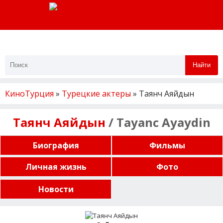
Найти
КиноТурция
»
Турецкие актеры
» Таянч Аяйдын
Таянч Аяйдын
/ Tayanc Ayaydin
Биография
Фильмы
Личная жизнь
Фото
Новости