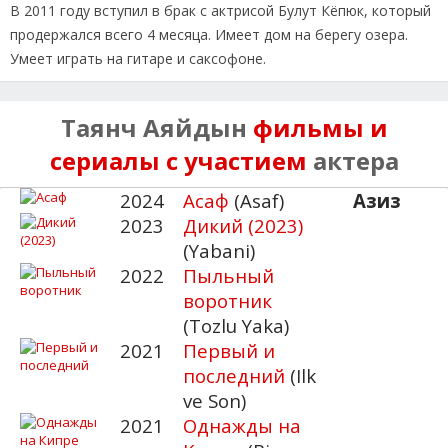
В 2011 году вступил в брак с актрисой Булут Кёпюк, который
продержался всего 4 месяца. Имеет дом на берегу озера.
Умеет играть на гитаре и саксофоне.
Таянч Аяйдын
фильмы и
сериалы с участием
актера
2024
Асаф
(Asaf)
Азиз
2023
Дикий (2023)
(Yabani)
2022
Пыльный
воротник
(Tozlu Yaka)
2021
Первый и
последний
(Ilk
ve Son)
2021
Однажды на