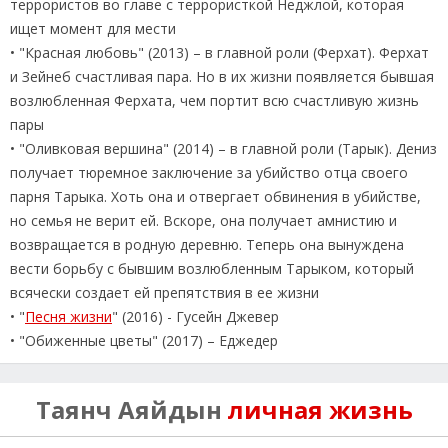
террористов во главе с террористкой Неджлой, которая
ищет момент для мести
• "Красная любовь" (2013) – в главной роли (Ферхат). Ферхат
и Зейнеб счастливая пара. Но в их жизни появляется бывшая
возлюбленная Ферхата, чем портит всю счастливую жизнь
пары
• "Оливковая вершина" (2014) – в главной роли (Тарык). Дениз
получает тюремное заключение за убийство отца своего
парня Тарыка. Хоть она и отвергает обвинения в убийстве,
но семья не верит ей. Вскоре, она получает амнистию и
возвращается в родную деревню. Теперь она вынуждена
вести борьбу с бывшим возлюбленным Тарыком, который
всячески создает ей препятствия в ее жизни
• "
Песня жизни
" (2016) - Гусейн Джевер
• "Обиженные цветы" (2017) – Еджедер
Таянч Аяйдын
личная жизнь