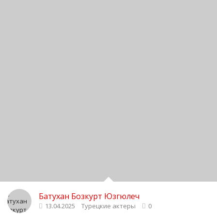
Батухан Бозкурт Юзгюлеч
13.04.2025
Турецкие актеры
0