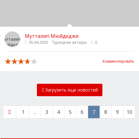
Мутталип Мюйдеджи
05.04.2025
Турецкие актеры
0
Комментировать
Загрузить еще новостей
1
...
3
4
5
6
7
8
9
10