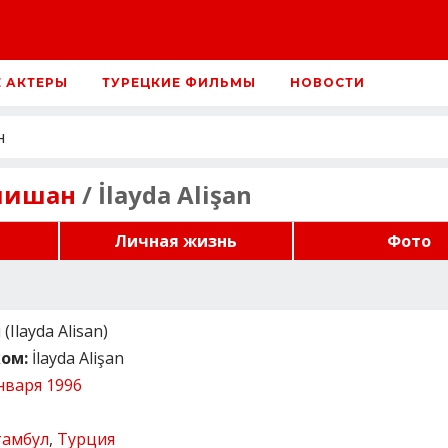
Е АКТЕРЫ
ТУРЕЦКИЕ ФИЛЬМЫ
НОВОСТИ
н
лишан
/ İlayda Alişan
Личная жизнь
Фото
Ilayda Alisan)
ом:
İlayda Alişan
нваря 1996
тамбул
,
Турция