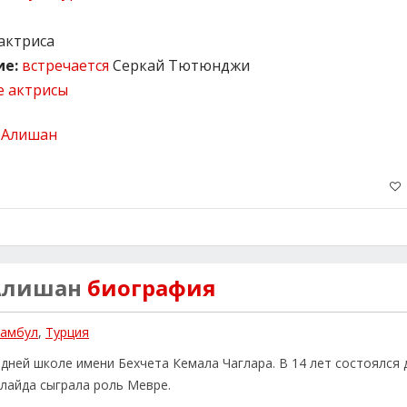
актриса
е:
встречается
Серкай Тютюнджи
е актрисы
Алишан
биография
амбул
,
Турция
дней школе имени Бехчета Кемала Чаглара. В 14 лет состоялся
Илайда сыграла роль Мевре.