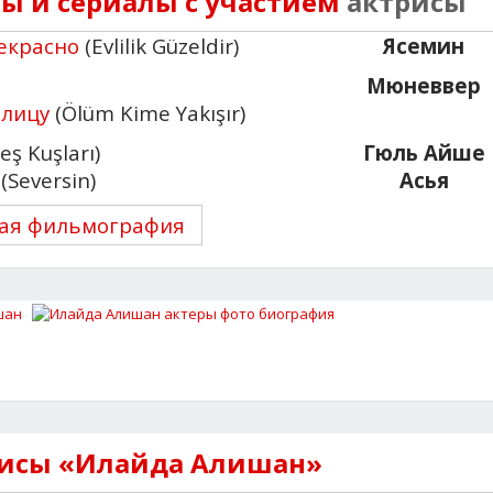
 и сериалы с участием
актрисы
екрасно
(Evlilik Güzeldir)
Ясемин
Мюневвер
 лицу
(Ölüm Kime Yakışır)
eş Kuşları)
Гюль Айше
(Seversin)
Асья
ая фильмография
рисы «Илайда Алишан»