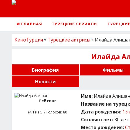
ГЛАВНАЯ
ТУРЕЦКИЕ СЕРИАЛЫ
ТУРЕЦКИ
КиноТурция
»
Турецкие актрисы
» Илайда Алиша
Илайда А
Биография
Фильмы
Новости
Имя:
Илайда Алишан (
Рейтинг
Название на турецк
Дата рождения:
1 я
(
4,1
из 5) / Голосов:
80
Сколько лет:
30 лет
Место рождения:
С