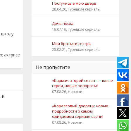
Постучись в мою дверь
28.04.20, Турецкие сериалы
Дочь посла
19.07.19, Турецкие сериалы
а школу
Мои братья и сестры
25.02.21, Турецкие сериалы
ес актрисе
Не пропустите
«Карма»: второй сезон — новые
герои, новые повороты!
07.08.26, Новости
. В
«Коралловый дворец»: новые
подробности о самом
ожидаемом сериале осени!
07.08.26, Новости