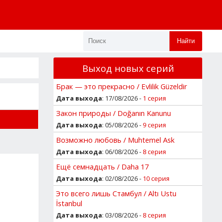
Найти
Выход новых серий
Брак — это прекрасно / Evlilik Güzeldir
Дата выхода
: 17/08/2026 -
1 серия
Закон природы / Doğanın Kanunu
Дата выхода
: 05/08/2026 -
9 серия
Возможно любовь / Muhtemel Ask
Дата выхода
: 06/08/2026 -
8 серия
Ещё семнадцать / Daha 17
Дата выхода
: 02/08/2026 -
10 серия
Это всего лишь Стамбул / Altı Ustu
İstanbul
Дата выхода
: 03/08/2026 -
8 серия