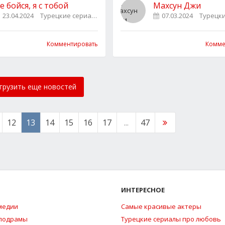
е бойся, я с тобой
Махсун Джи
23.04.2024
Турецкие сериалы
0
07.03.2024
Турецк
Комментировать
Комме
грузить еще новостей
12
13
14
15
16
17
...
47
ИНТЕРЕСНОЕ
медии
Самые красивые актеры
елодрамы
Турецкие сериалы про любовь