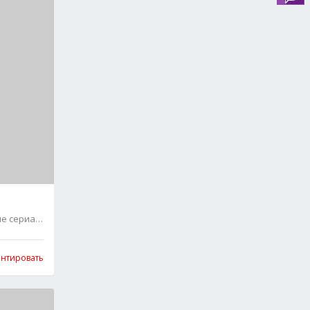
ие сериалы
0
нтировать