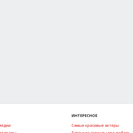
ИНТЕРЕСНОЕ
медии
Самые красивые актеры
елодрамы
Турецкие сериалы про любовь