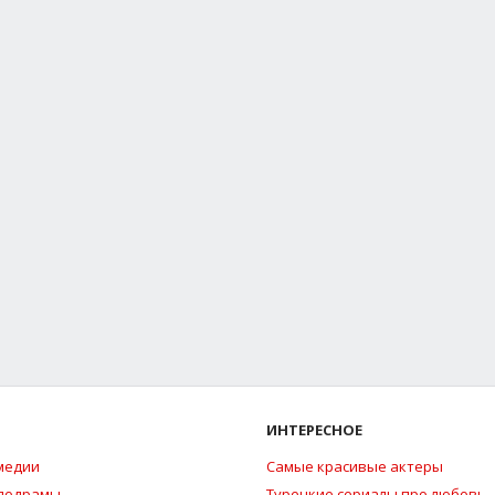
ИНТЕРЕСНОЕ
медии
Самые красивые актеры
елодрамы
Турецкие сериалы про любовь