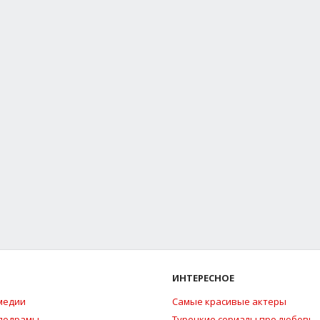
ИНТЕРЕСНОЕ
медии
Самые красивые актеры
елодрамы
Турецкие сериалы про любовь