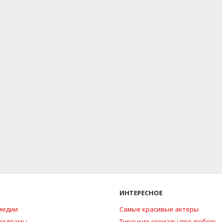
ИНТЕРЕСНОЕ
медии
Самые красивые актеры
елодрамы
Турецкие сериалы про любовь