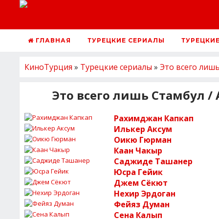
ГЛАВНАЯ
ТУРЕЦКИЕ СЕРИАЛЫ
ТУРЕЦКИ
КиноТурция
»
Турецкие сериалы
»
Это всего лиш
Это всего лишь Стамбул / A
Рахимджан Капкап
Илькер Аксум
Оикю Гюрман
Каан Чакыр
Саджиде Ташанер
Юсра Гейик
Джем Сёкют
Нехир Эрдоган
Фейяз Думан
Сена Калып