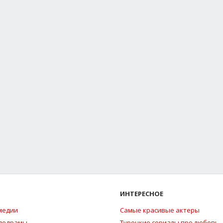
ИНТЕРЕСНОЕ
медии
Самые красивые актеры
елодрамы
Турецкие сериалы про любовь