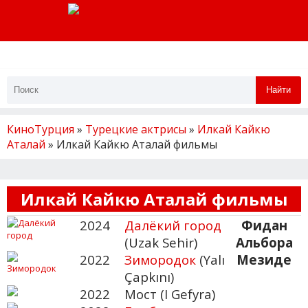
Найти
КиноТурция
»
Турецкие актрисы
»
Илкай Кайкю
Аталай
» Илкай Кайкю Аталай фильмы
Илкай Кайкю Аталай фильмы
2024
Далёкий город
Фидан
(Uzak Sehir)
Альбора
2022
Зимородок
(Yalı
Мезиде
Çapkını)
2022
Мост (I Gefyra)