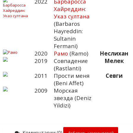
2022
Барбаросса
Хайреддин:
Указ султана
(Barbaros
Hayreddin:
Sultanin
Fermani)
2020
Рамо
(Ramo)
Неслихан
2019
Совпадение
Мелек
(Rastlanti)
2011
Прости меня
Севги
(Beni Affet)
2009
Морская
звезда (Deniz
Yildizi)
Комментарии (0)
Добавить комментарий