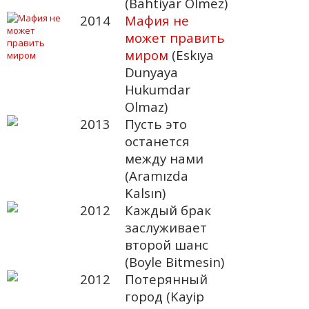
(Bahtiyar Olmez)
2014
Мафия не
может править
миром
(Eskıya
Dunyaya
Hukumdar
Olmaz)
2013
Пусть это
останется
между нами
(Aramızda
Kalsın)
2012
Каждый брак
заслуживает
второй шанс
(Boyle Bitmesin)
2012
Потерянный
город (Kayip