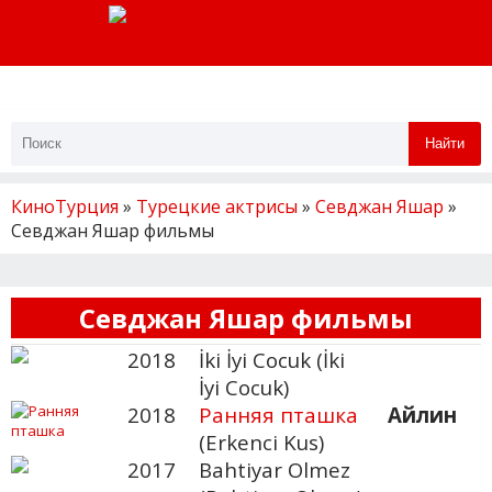
Найти
КиноТурция
»
Турецкие актрисы
»
Севджан Яшар
»
Севджан Яшар фильмы
Севджан Яшар фильмы
2018
İki İyi Cocuk (İki
İyi Cocuk)
2018
Ранняя пташка
Айлин
(Erkenci Kus)
2017
Bahtiyar Olmez