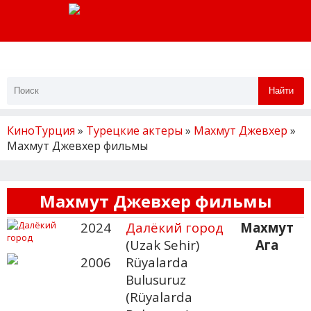
Найти
КиноТурция
»
Турецкие актеры
»
Махмут Джевхер
»
Махмут Джевхер фильмы
Махмут Джевхер фильмы
2024
Далёкий город
Махмут
(Uzak Sehir)
Ага
2006
Rüyalarda
Bulusuruz
(Rüyalarda