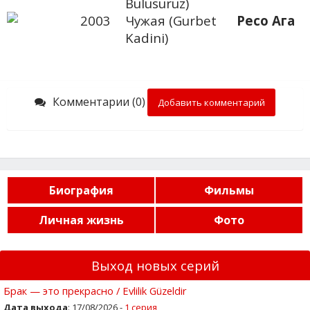
Bulusuruz)
2003
Чужая (Gurbet
Ресо Ага
Kadini)
Комментарии (0)
Добавить комментарий
Биография
Фильмы
Личная жизнь
Фото
Выход новых серий
Брак — это прекрасно / Evlilik Güzeldir
Дата выхода
: 17/08/2026 -
1 серия