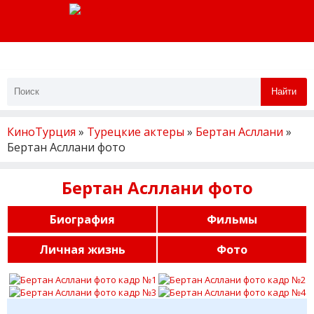
Найти
КиноТурция
»
Турецкие актеры
»
Бертан Асллани
»
Бертан Асллани фото
Бертан Асллани фото
Биография
Фильмы
Личная жизнь
Фото