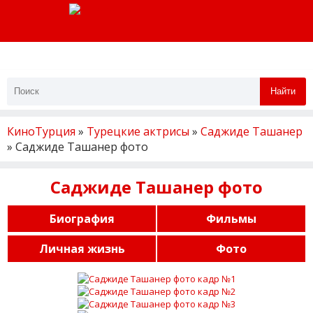
Найти
КиноТурция
»
Турецкие актрисы
»
Саджиде Ташанер
» Саджиде Ташанер фото
Саджиде Ташанер фото
Биография
Фильмы
Личная жизнь
Фото