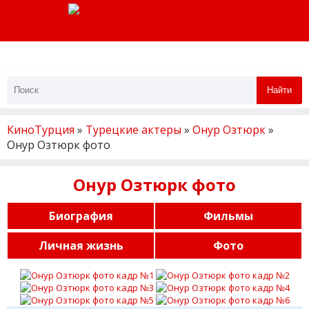
Найти
КиноТурция
»
Турецкие актеры
»
Онур Озтюрк
»
Онур Озтюрк фото
Онур Озтюрк фото
Биография
Фильмы
Личная жизнь
Фото