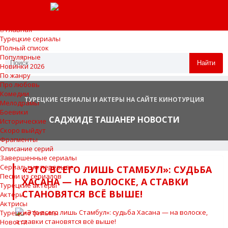
Главная
Турецкие сериалы
Полный список
Популярные
Найти
Новинки 2026
По жанру
Про любовь
Комедии
ТУРЕЦКИЕ СЕРИАЛЫ И АКТЕРЫ НА САЙТЕ КИНОТУРЦИЯ
Мелодрамы
Боевики
САДЖИДЕ ТАШАНЕР НОВОСТИ
Исторические
Скоро выйдут
Фрагменты
Описание серий
Завершенные сериалы
Сериалы на перерыве
«ЭТО ВСЕГО ЛИШЬ СТАМБУЛ»: СУДЬБА
Песни из сериалов
ХАСАНА — НА ВОЛОСКЕ, А СТАВКИ
Турецкие актеры
СТАНОВЯТСЯ ВСЁ ВЫШЕ!
Актеры
Актрисы
Турецкие фильмы
Новости