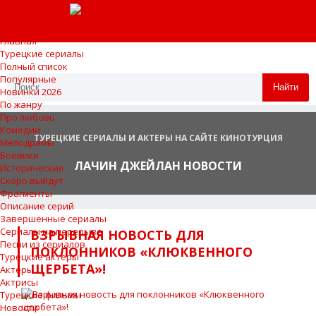
Главная
Турецкие сериалы
Полный список
Популярные
Найти
Новинки 2026
По жанру
Про любовь
Комедии
ТУРЕЦКИЕ СЕРИАЛЫ И АКТЕРЫ НА САЙТЕ КИНОТУРЦИЯ
Мелодрамы
Боевики
ЛАЧИН ДЖЕЙЛАН НОВОСТИ
Исторические
Скоро выйдут
Фрагменты
Описание серий
Завершенные сериалы
Сериалы на перерыве
ВЗРЫВНАЯ НОВОСТЬ ДЛЯ
Песни из сериалов
ПОКЛОННИКОВ «КЛЮКВЕННОГО
Турецкие актеры
ЩЕРБЕТА»!
Актеры
Актрисы
Турецкие фильмы
Новости