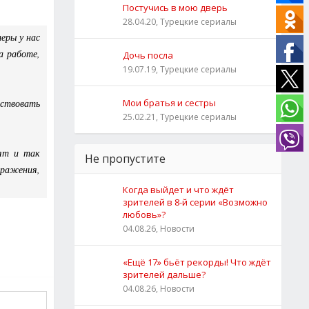
Постучись в мою дверь
28.04.20, Турецкие сериалы
еры у нас
а работе,
Дочь посла
19.07.19, Турецкие сериалы
вствовать
Мои братья и сестры
25.02.21, Турецкие сериалы
дят и так
Не пропустите
ыражения,
Когда выйдет и что ждёт
зрителей в 8-й серии «Возможно
любовь»?
04.08.26, Новости
«Ещё 17» бьёт рекорды! Что ждёт
зрителей дальше?
04.08.26, Новости