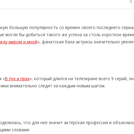
кую большую популярность со времен своего последнего сериа
ые могли бы добиться такого же успеха за столь короткое врем
жду миром и мной
», фанатская база актрисы значительно увели
м «
В пух и прах
», который длился на телеэкране всего 9 серий, з
нники внимательно следят за каждым новым шагом.
оделилась, что для неё значит актёрская профессия и объяснила
ющими словами: