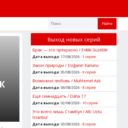
Найти
Выход новых серий
Брак — это прекрасно / Evlilik Güzeldir
Дата выхода
: 17/08/2026 -
1 серия
Закон природы / Doğanın Kanunu
Дата выхода
: 05/08/2026 -
9 серия
Возможно любовь / Muhtemel Ask
К
Дата выхода
: 06/08/2026 -
8 серия
Ещё семнадцать / Daha 17
Дата выхода
: 02/08/2026 -
10 серия
Это всего лишь Стамбул / Altı Ustu
İstanbul
Дата выхода
: 03/08/2026 -
8 серия