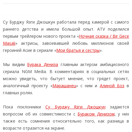
Су Бурджу Язги Джошкун работала перед камерой с самого
раннего детства и имела большой опыт. ATV поделился
первым трейлером нового проекта «
Ночная сказка / Bir Gece
Masalı
» актрисы, завоевавшей любовь миллионов своей
героиней Асие в сериале «
Мои братья и сестры
».
Мы видим
Бурака Дениза
главным актером амбициозного
сериала NGM Media. В комментариях в социальных сетях
можно увидеть, что бытует мнение, что грядет проект,
аналогичный проекту «
Марашанец
» с ним и
Алиной Боз
в
главных ролях.
Пока поклонники
Су Бурджу Язги Джошкун
задаются
вопросом об их совместимости с
Бураком Денизом
, у них
также есть сомнения относительно того, как разница в
возрасте отразится на экране.