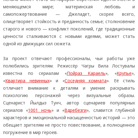
меняющемся мире; материнская любовь и
самопожертвование — Джеладет, скорее всего,
олицетворяет стойкость и преданность семье; столкновение
старого и нового — конфликт поколений, где традиционные
ценности сталкиваются с новыми идеями, может стать
одной из движущих сил сюжета.
За проект отвечают профессионалы, чьи работы уже
полюбились зрителям. Режиссёр Чагры Вила Лостувалы
известна по сериалам «
Пойраз Караель
», «
Крупье
»,
«
Квартира невинных
» и «
Соседняя комната
». Её стиль
отличает внимание к деталям и умение раскрывать
психологию персонажей через визуальные образы.
Сценарист Йылдыз Тунч, автор сценариев популярных
сериалов «
1001 ночь
» и «
Вдребезги
», славится глубиной
характеров и эмоциональной насыщенностью историй — это
обещает зрителям не просто повествование, а полноценное
погружение в мир героев.