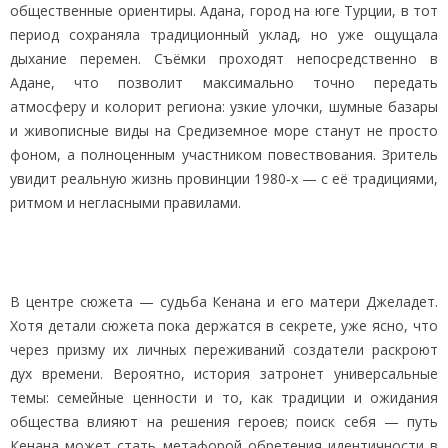
общественные ориентиры. Адана, город на юге Турции, в тот
период сохраняла традиционный уклад, но уже ощущала
дыхание перемен. Съёмки проходят непосредственно в
Адане, что позволит максимально точно передать
атмосферу и колорит региона: узкие улочки, шумные базары
и живописные виды на Средиземное море станут не просто
фоном, а полноценным участником повествования. Зритель
увидит реальную жизнь провинции 1980‑х — с её традициями,
ритмом и негласными правилами.
В центре сюжета — судьба Кенана и его матери Джеладет.
Хотя детали сюжета пока держатся в секрете, уже ясно, что
через призму их личных переживаний создатели раскроют
дух времени. Вероятно, история затронет универсальные
темы: семейные ценности и то, как традиции и ожидания
общества влияют на решения героев; поиск себя — путь
Кенана может стать метафорой обретения идентичности в