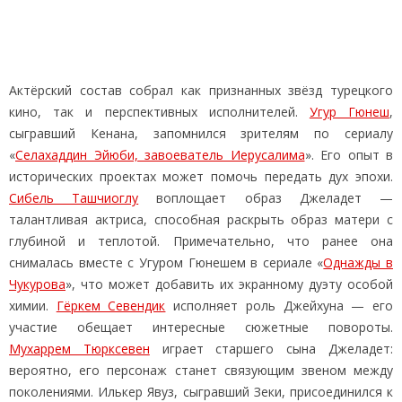
Актёрский состав собрал как признанных звёзд турецкого
кино, так и перспективных исполнителей.
Угур Гюнеш
,
сыгравший Кенана, запомнился зрителям по сериалу
«
Селахаддин Эйюби, завоеватель Иерусалима
». Его опыт в
исторических проектах может помочь передать дух эпохи.
Сибель Ташчиоглу
воплощает образ Джеладет —
талантливая актриса, способная раскрыть образ матери с
глубиной и теплотой. Примечательно, что ранее она
снималась вместе с Угуром Гюнешем в сериале «
Однажды в
Чукурова
», что может добавить их экранному дуэту особой
химии.
Гёркем Севендик
исполняет роль Джейхуна — его
участие обещает интересные сюжетные повороты.
Мухаррем Тюрксевен
играет старшего сына Джеладет:
вероятно, его персонаж станет связующим звеном между
поколениями. Илькер Явуз, сыгравший Зеки, присоединился к