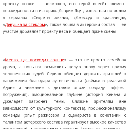
проекту позже — возможно, его герой внесёт элемент
неожиданности в историю. Деврим Якут, известная по ролям
в сериалах «Секреты жизни», «Джессур и красавица»,
«
Девушка за стеклом
», также вошла в актёрский состав — её
участие добавляет проекту веса и обещает яркие сцены.
«
Место, где восходит солнце
» — это не просто семейная
драма, а попытка осмыслить целую эпоху через призму
человеческих судеб. Сериал обещает держать зрителей в
напряжении благодаря аутентичности (съёмки в реальной
Адане и внимание к деталям эпохи создадут эффект
погружения), эмоциональной глубине (история Кенана и
Джеладет затронет темы, близкие зрителям вне
зависимости от культурного контекста), профессионализму
команды (опыт режиссёра и сценариста в сочетании с
талантом актёрского состава гарантирует высокое качество
исполнения) и символизму названия (намек на надежду —