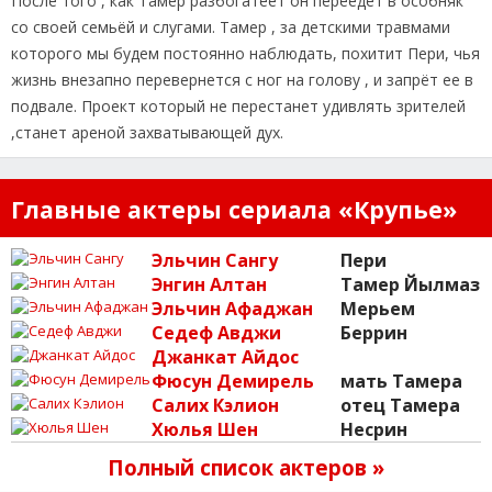
После того , как Тамер разбогатеет он переедет в особняк
со своей семьёй и слугами. Тамер , за детскими травмами
которого мы будем постоянно наблюдать, похитит Пери, чья
жизнь внезапно перевернется с ног на голову , и запрёт ее в
подвале. Проект который не перестанет удивлять зрителей
,станет ареной захватывающей дух.
Главные актеры сериала «Крупье»
Эльчин Сангу
Пери
Энгин Алтан
Тамер Йылмаз
Эльчин Афаджан
Мерьем
Седеф Авджи
Беррин
Джанкат Айдос
Фюсун Демирель
мать Тамера
Салих Кэлион
отец Тамера
Хюлья Шен
Несрин
Полный список актеров »