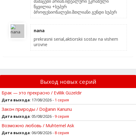
მამაცები არიან.იდეალური ეკრანული
წყვილია +სუპერ
ბროფესიონალები.მთლიანი გუნდი სუპერ
nana
prekrasnii serial,aktiorskii sostav na vishem
urovne
Выход новых серий
Брак — это прекрасно / Evlilik Güzeldir
Дата выхода
: 17/08/2026 -
1 серия
Закон природы / Doğanın Kanunu
Дата выхода
: 05/08/2026 -
9 серия
Возможно любовь / Muhtemel Ask
Дата выхода
: 06/08/2026 -
8 серия