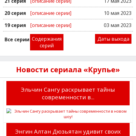
21 серия
[описание серии]
17 мая 2023
20 серия
[описание серии]
10 мая 2023
19 серия
[описание серии]
03 мая 2023
Содержания
Даты выхода
Все серии
серий
Новости сериала «Крупье»
Эльчин Сангу раскрывает тайны
современности в...
Энгин Алтан Дюзьятан удивит своих