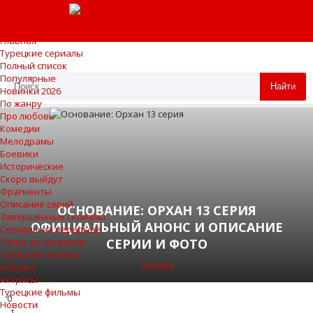
Главная
Турецкие сериалы
Полный список
Популярные
Найти
Новинки 2026
По жанру
Про любовь
Комедии
Мелодрамы
Боевики
Исторические
Скоро выйдут
Фрагменты
Описание серий
ОСНОВАНИЕ: ОРХАН 13 СЕРИЯ
Завершенные сериалы
ОФИЦИАЛЬНЫЙ АНОНС И ОПИСАНИЕ
Сериалы на перерыве
СЕРИИ И ФОТО
Песни из сериалов
Турецкие актеры
Онлайн
Актеры
Актрисы
Турецкие фильмы
0
Новости
1