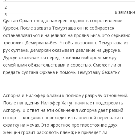
2
В закладки
3
Султан Орхан твёрдо намерен подавить сопротивление
4
Кареси. После захвата Темурташа он не собирается
5
останавливаться и нацелился на пролив Бига. Это серьёзно
тревожит Демирхана‑бея. Чтобы вызволить Темурташа из
рук султана, Демирхан оказывает давление на Дурсуна.
Дурсун оказывается перед тяжёлым выбором: между
семейными обязательствами и совестью. Сможет ли он
предать султана Орхана и помочь Темурташу бежать?
Аспорча и Нилюфер близки к полному разрыву отношений.
После нападения Нилюфер Хатун начинает подозревать
Аспорчу. В ответ на эти обвинения Аспорча даёт резкий
отпор — конфликт переходит из словесной перепалки в
схватку на мечах. Это яростное противостояние двух
женщин грозит расколоть племя; не приведёт ли