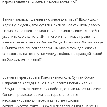
нарастающее напряжение к кровопролитию?
Тайный замысел Шахиншаха: очередная игра? Шахиншах и
Авджи убеждены, что султан Орхан зашёл слишком далеко.
Несмотря на внешнее молчание, Шахиншах ищет способы
укрепить свою власть. Для этого он принимает решение
женить своего сына на Фатме Хатун. Помолвка Фатмы Хатун
и Йигита становится переломным моментом для Флавия.
Оказавшись на перепутье между любовью и враждой, какой
выбор сделает Флавий?
Брачные переговоры в Константинополе. Султан Орхан
направляет Алаэддина Бея в Константинополь, чтобы
обсудить размещение своих войск вдоль линии Изник‑Измит.
Однако предложение императора становится
неожиданностью для всех: в качестве условия
сотрудничества султану Орхану предлагают взять в жёны