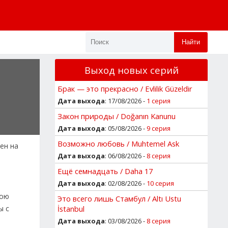
Найти
Выход новых серий
Брак — это прекрасно / Evlilik Güzeldir
Дата выхода
: 17/08/2026 -
1 серия
Закон природы / Doğanın Kanunu
Дата выхода
: 05/08/2026 -
9 серия
Возможно любовь / Muhtemel Ask
ен на
Дата выхода
: 06/08/2026 -
8 серия
Ещё семнадцать / Daha 17
Дата выхода
: 02/08/2026 -
10 серия
вою
Это всего лишь Стамбул / Altı Ustu
ы с
İstanbul
Дата выхода
: 03/08/2026 -
8 серия