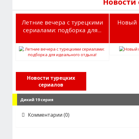
Новости
Летние вечера с турецкими
Новый 
сериалами: подборка для...
Новости турецких
сериалов
Дикий 19 серия
Комментарии (0)