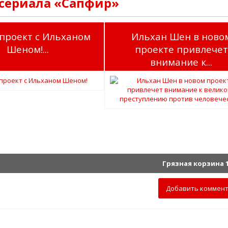
 сериала «Сапфир»
проект с Ильханом
Ильхан Шен в ново
Шеном!...
проекте привлечет
внимание к...
Грязная корзина 1
Добавить коммен