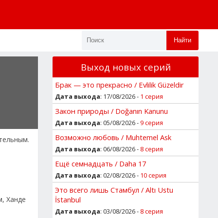
Найти
Выход новых серий
Брак — это прекрасно / Evlilik Güzeldir
Дата выхода
: 17/08/2026 -
1 серия
Закон природы / Doğanın Kanunu
Дата выхода
: 05/08/2026 -
9 серия
Возможно любовь / Muhtemel Ask
ительным.
Дата выхода
: 06/08/2026 -
8 серия
Ещё семнадцать / Daha 17
Дата выхода
: 02/08/2026 -
10 серия
Это всего лишь Стамбул / Altı Ustu
м, Ханде
İstanbul
Дата выхода
: 03/08/2026 -
8 серия