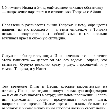
Сближение Инана и Элиф ещё сильнее накаляет обстановку
— напряжение нарастает и в отношениях Топрака с Айлин.
Параллельно развивается линия Топрака: к нему обращается
пациент из его прошлого — с этим человеком у Топрака
никак не получается найти общий язык, и тот невольно
втягивает врача в сложную ситуацию.
Ситуация обостряется, когда Инан вмешивается в лечение
этого пациента — делает он это без ведома Топрака, что
вызывает бурную реакцию сразу у двух персонажей: и у
самого Топрака, и у Илгаза.
Тем временем Илгаз и Несли, которые рассчитывали на
отставку Инана, неожиданно получают важную информацию
— и сами оказываются в затруднительном положении. Теперь
им приходится срочно продумывать новые шаги,
направленные против Инана: прежние планы больше не
работают, и нужно искать иные способы достичь своих целей.