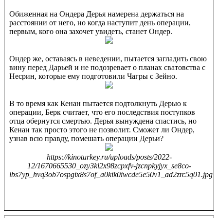
Обиженная на Ондера Дерья намерена держаться на
расстоянии от него, но когда наступит день операции,
первым, кого она захочет увидеть, станет Ондер.
Ондер же, оставаясь в неведении, пытается загладить свою
вину перед Дарьей и не подозревает о планах сватовства с
Несрин, которые ему подготовили Чагры с Зейно.
В то время как Кенан пытается подтолкнуть Дерью к
операции, Берк считает, что его последствия поступков
отца обернутся смертью. Дерья вынуждена спастись, но
Кенан так просто этого не позволит. Сможет ли Ондер,
узнав всю правду, помешать операции Дерьи?
https://kinoturkey.ru/uploads/posts/2022-
12/1670665530_ozy3kl2x98zcpxfv-jzcnpkyjyx_se8co-
lbs7yp_hvq3ob7ospgix8s7of_a0kik0iwcde5e50v1_ad2zrc5q01.jpg