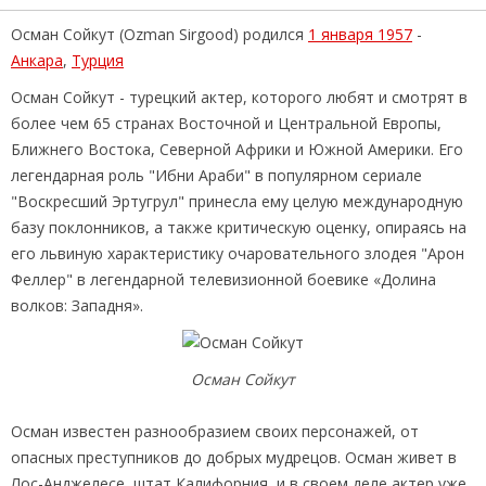
Осман Сойкут (Ozman Sirgood) родился
1 января 1957
-
Анкара
,
Турция
Осман Сойкут - турецкий актер, которого любят и смотрят в
более чем 65 странах Восточной и Центральной Европы,
Ближнего Востока, Северной Африки и Южной Америки. Его
легендарная роль "Ибни Араби" в популярном сериале
"Воскресший Эртугрул" принесла ему целую международную
базу поклонников, а также критическую оценку, опираясь на
его львиную характеристику очаровательного злодея "Арон
Феллер" в легендарной телевизионной боевике «Долина
волков: Западня».
Осман Сойкут
Осман известен разнообразием своих персонажей, от
опасных преступников до добрых мудрецов. Осман живет в
Лос-Анджелесе, штат Калифорния, и в своем деле актер уже