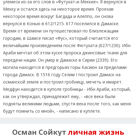
улемеси из-за его слов в «Футухат-и-Меккие». Я вернулся в
Мекку и остался здесь на некоторое время. Проехав
некоторое время вокруг Багдада и Алеппо, он снова
вернулся в Конью в 612/1215. 617 поселился в Дамаске.
Время от времени он путешествовал по близлежащим
городам, в Шамсе писал «Фус», который считается его
величайшим произведением после Фютухата (627/1230). Ибн
Араби мечтал об этом куске пророка джинсовые ткани для
передачи нации. Он умер в Дамаске в Сирии (2339). Его
могила находится в предгорьях горы Касиюн за пределами
города Дамаск. В 1516 году Селим I построил Дамаск на
османской земле и построил гробницу, мечеть и имарет.
Медфун находится в куполе гробницы - Ибн Араби, который,
как он утверждал, принадлежит ему, - «все века были
подняты великими людьми, спустя века после того, как меня
будут помнить со мной», - написано в куплете.
Осман Сойкут
личная жизнь