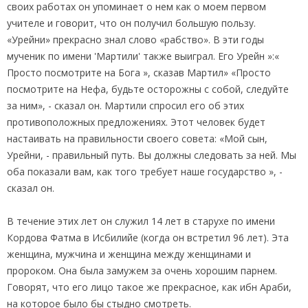
своих работах он упоминает о нем как о моем первом
учителе и говорит, что он получил большую пользу.
«Урейни» прекрасно знал слово «рабство». В эти годы
мученик по имени 'Мартили' также выиграл. Его Урейн »:«
Просто посмотрите на Бога », сказав Мартил» «Просто
посмотрите на Нефа, будьте осторожны с собой, следуйте
за ним», - сказал он. Мартили спросил его об этих
противоположных предложениях. Этот человек будет
настаивать на правильности своего совета: «Мой сын,
Урейни, - правильный путь. Вы должны следовать за ней. Мы
оба показали вам, как того требует наше государство », -
сказал он.
В течение этих лет он служил 14 лет в старухе по имени
Кордова Фатма в Исбилийе (когда он встретил 96 лет). Эта
женщина, мужчина и женщина между женщинами и
пророком. Она была замужем за очень хорошим парнем.
Говорят, что его лицо такое же прекрасное, как ибн Араби,
на которое было бы стыдно смотреть.