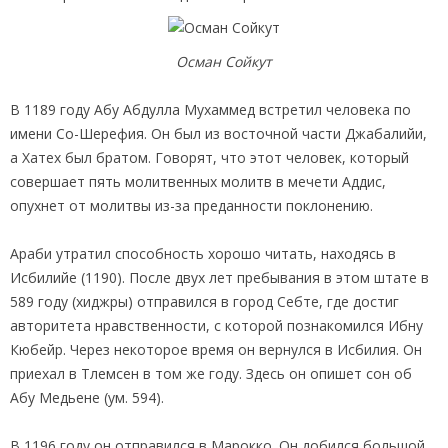
Осман Сойкут
В 1189 году Абу Абдулла Мухаммед встретил человека по
имени Со-Шерефия. Он был из восточной части Джабалийи,
а Хатех был братом. Говорят, что этот человек, который
совершает пять молитвенных молитв в мечети Аддис,
опухнет от молитвы из-за преданности поклонению.
Араби утратил способность хорошо читать, находясь в
Исбилийе (1190). После двух лет пребывания в этом штате в
589 году (хиджры) отправился в город Себте, где достиг
авторитета нравственности, с которой познакомился Ибну
Кюбейр. Через некоторое время он вернулся в Исбилия. Он
приехал в Тлемсен в том же году. Здесь он опишет сон об
Абу Медьене (ум. 594).
В 1196 году он отправился в Марокко. Он добился большой