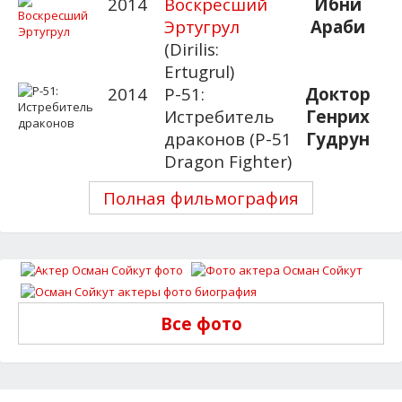
2014
Воскресший
Ибни
Эртугрул
Араби
(Dirilis:
Ertugrul)
2014
P-51:
Доктор
Истребитель
Генрих
драконов (P-51
Гудрун
Dragon Fighter)
Полная фильмография
Все фото