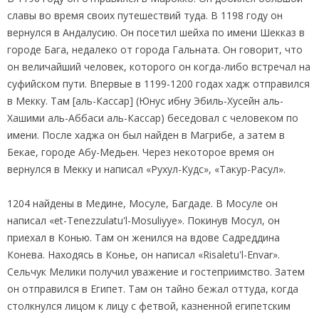
славы во время своих путешествий туда. В 1198 году он
вернулся в Андалусию. Он посетил шейха по имени Шекказ в
городе Бага, недалеко от города Гальната. Он говорит, что
он величайший человек, которого он когда-либо встречал на
суфийском пути. Впервые в 1199-1200 годах хадж отправился
в Мекку. Там [аль-Кассар] (Юнус ибну Эбиль-Хусейн аль-
Хашими аль-Аббаси аль-Кассар) беседовал с человеком по
имени. После хаджа он был найден в Магрибе, а затем в
Бекае, городе Абу-Медьен. Через некоторое время он
вернулся в Мекку и написал «Рухул-Кудс», «Такур-Расул».
1204 найдены в Медине, Мосуле, Багдаде. В Мосуле он
написал «et-Tenezzulatu'l-Mosuliyye». Покинув Мосул, он
приехал в Конью. Там он женился на вдове Садреддина
Конева. Находясь в Конье, он написал «Risaletu'l-Envar».
Сельчук Мелики получил уважение и гостеприимство. Затем
он отправился в Египет. Там он тайно бежал оттуда, когда
столкнулся лицом к лицу с фетвой, казненной египетским