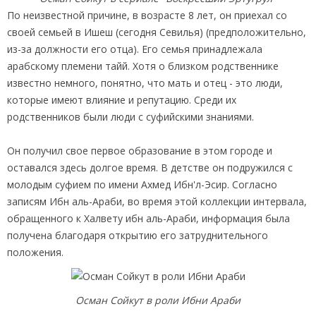
По неизвестной причине, в возрасте 8 лет, он приехал со
своей семьей в Ишеш (сегодня Севилья) (предположительно,
из-за должности его отца). Его семья принадлежала
арабскому племени тайй. Хотя о близком родственнике
известно немного, понятно, что мать и отец - это люди,
которые имеют влияние и репутацию. Среди их
родственников были люди с суфийскими знаниями.
Он получил свое первое образование в этом городе и
оставался здесь долгое время. В детстве он подружился с
молодым суфием по имени Ахмед Ибн'л-Эсир. Согласно
записям Ибн аль-Араби, во время этой коллекции интервала,
обращенного к Халвету ибн аль-Араби, информация была
получена благодаря открытию его затруднительного
положения.
Осман Сойкут в роли Ибни Араби