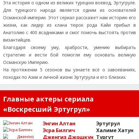
Эта история о одном из великих турецких воевод, Эртугруле.
Для турецкого народа является одним из основателей
Османской империи. Этот сериал расскажет нам историю его
жизни, как лидер из клана тюрок рода Кайи прибыл в
Анатолию с 400 всадниками и смог помочь выстоять против
византийцев.
Благодаря своему уму, храбрости, умению выбирать
стратегию и вести бой помогли ему основать великую
Османскую Империю.
На протяжении 5 сезонов вы узнаете всё о завоеваниях,
походах по Азии и личной жизни Эртугрула и его близких.
Главные актеры сериала
«Воскресший Эртугрул»
Энгин Алтан
Эртугрул
Эсра Билгич
Халиме Хатун
Дженгиз Джошкун
Тургут