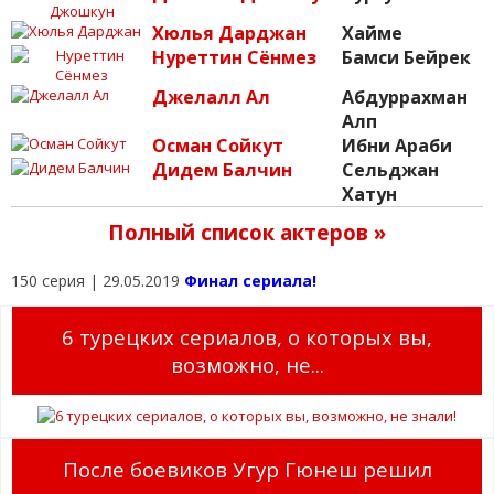
Хюлья Дарджан
Хайме
Нуреттин Сёнмез
Бамси Бейрек
Джелалл Ал
Абдуррахман
Алп
Осман Сойкут
Ибни Араби
Дидем Балчин
Сельджан
Хатун
Полный список актеров »
150 серия | 29.05.2019
Финал сериала!
6 турецких сериалов, о которых вы,
возможно, не...
После боевиков Угур Гюнеш решил