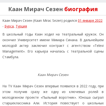
Каан Мирач Сезен
биография
Каан Мирач Сезен (Kaan Mirac Sezen) родился
01 января 2022
-
Бурса
,
Турция
В школьный годы Каан ходил на театральный кружок. Он
окончил Университет имени Мимара Синана. В дальнейшем
молодой актер заключил контракт с агентством «Televi
Management». Его карьера началась с театральной сцены
Стамбула.
Каан Мирач Сезен
На TV Каан Мирач Сезен впервые появился в 2022 году, при
этом получив сразу же одну из ключевых ролей в
молодежном проекте «Пыльный воротник». Юноша сыграл
старшеклассника Али. История повествует о школьных