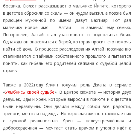
боевика. Сюжет рассказывает о мальчике Йигите, которого
в детстве сбросили со скалы — он чудом выжил, а позже был
приющён мужчиной по имени Давут Бахтиар. Тот дал
мальчику новое имя — Алтай — и заменил ему семью.
Повзрослев, Алтай стал участвовать в подпольных боях.
Однажды он знакомится с Эсрой, которая просит его помочь
найти её дочь. В процессе расследования Алтай неожиданно
сталкивается с тайнами собственного прошлого и пытается
понять, как гибель его родителей связана с судьбой целой
страны.
Также в 2022 году Ялчин получил роль Джана в сериале
«
Улыбнись своей судьбе
». В центре сюжета — история двух
девушек, Эды и Ярен, которые выросли в приюте и с детства
были неразлучны. Они делили между собой всё: радости,
тревоги, мечты и надежды. Но взрослая жизнь сталкивает их
с суровой реальностью. Ярен — целеустремлённая и
добросердечная — мечтает стать врачом и упорно идёт к