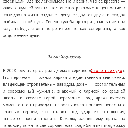
своей цели. Эда же легкомысленна и верит, что её красота —
ключ к лучшей жизни. Постепенно различие в ценностях и
взглядах на жизнь отдаляет девушек друг от друга, и каждая
выбирает свой путь. Теперь судьба проверит, смогут ли они
когда‑нибудь снова встретиться не как соперницы, а как
родственные души.
Ялчин Хафизоглу
В 2023 году актёр сыграл Джема в сериале «
Столетнее чудо
».
Его персонаж — жених Харики и единственный сын семьи,
владеющей строительным заводом. Джем — состоятельный
и современный мужчина, знакомый с Харикой со средней
школы. В сюжете герой переживает ряд драматических
моментов: он приходит в ярость из‑за поцелуя невесты с
главным героем, что ставит под удар их отношения;
пытается препятствовать Кемалю, заявившему права на
половину дома; после сорвавшейся свадьбы ищет поддержку