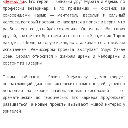
«
Зембилли
». Его герой — близкий друг Мурата и Адема, по
профессии ветеринар, а по призванию — охотник за
сокровищами. Тарык — мечтатель, весёлый и сильный
человек, который постоянно находится в поиске и верит, что
разбогатеет, когда найдёт сокровища. Он очень любит своих
друзей, считает их братьями и готов на всё ради них. Тарык
находит любовь, которую искал, но сталкивается с тяжёлым
испытанием. Режиссёром проекта выступает Уфук Хакан
Эрен. Сериал относится к жанрам драмы и мелодрамы и
состоит из 13 серий.
Таким образом, Ялчин Хафизоглу демонстрирует
впечатляющий диапазон актёрских возможностей, успешно
воплощая на экране разноплановых персонажей — от
драматических до героических. Его карьера продолжает
развиваться, а новые проекты вызывают живой интерес у
зрителей.