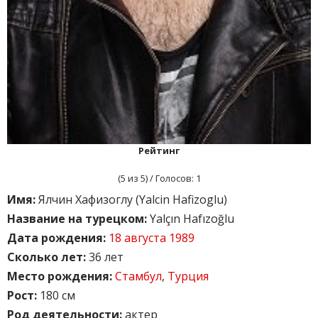
Рейтинг
(
5
из 5) / Голосов:
1
Имя:
Ялчин Хафизоглу (Yalcin Hafizoglu)
Название на турецком:
Yalçın Hafızoğlu
Дата рождения:
18 августа 1989
Сколько лет:
36 лет
Место рождения:
Стамбул
,
Турция
Рост:
180 см
Род деятельности:
актер