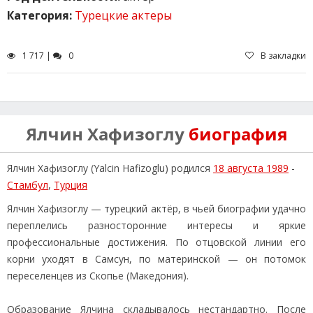
Категория:
Турецкие актеры
1 717 |
0
В закладки
Ялчин Хафизоглу
биография
Ялчин Хафизоглу (Yalcin Hafizoglu) родился
18 августа 1989
-
Стамбул
,
Турция
Ялчин Хафизоглу — турецкий актёр, в чьей биографии удачно
переплелись разносторонние интересы и яркие
профессиональные достижения. По отцовской линии его
корни уходят в Самсун, по материнской — он потомок
переселенцев из Скопье (Македония).
Образование Ялчина складывалось нестандартно. После