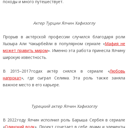
походы и много путешествует.
Актер Турции Ялчин Хафизоглу
Прорыв в актёрской профессии случился благодаря роли
Хызыра Али Чакырбейли в популярном сериале «
Мафия не
может править миром
». Именно эта работа принесла Ялчину
широкую известность.
В 2015–2017 годах актёр снялся в сериале «
Любовь
напрокат
», где сыграл Селима. Эта роль также заняла
важное место в его карьере.
Турецкий актер Ялчин Хафизоглу
В 2022 году Ялчин исполнил роль Барыша Сербея в сериале
«
Одинокий волк
». Проект сочетает в себе драму и элементы