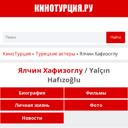
Найти
КиноТурция
»
Турецкие актеры
» Ялчин Хафизоглу
Ялчин Хафизоглу
/ Yalçın
Hafızoğlu
Биография
Фильмы
Личная жизнь
Фото
Новости