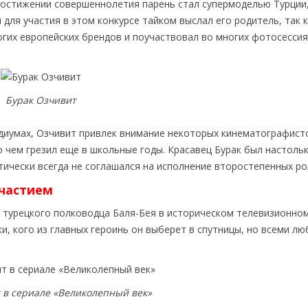
 достижении совершеннолетия парень стал супермоделью Турции,
для участия в этом конкурсе тайком выслал его родитель, так к
огих европейских брендов и поучаствовал во многих фотосессия
Бурак Озчивит
диумах, Озчивит привлек внимание некоторых кинематографист
 чем грезил еще в школьные годы. Красавец Бурак был настоль
тически всегда не соглашался на исполнение второстепенных ро
участием
 турецкого полководца Баля-Бея в историческом телевизионно
и, кого из главных героинь он выберет в спутницы, но всеми л
 в сериале «Великолепный век»