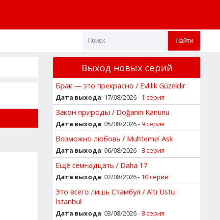
Найти
Выход новых серий
Брак — это прекрасно / Evlilik Güzeldir
Дата выхода
: 17/08/2026 -
1 серия
Закон природы / Doğanın Kanunu
Дата выхода
: 05/08/2026 -
9 серия
Возможно любовь / Muhtemel Ask
Дата выхода
: 06/08/2026 -
8 серия
Ещё семнадцать / Daha 17
Дата выхода
: 02/08/2026 -
10 серия
Это всего лишь Стамбул / Altı Ustu
İstanbul
Дата выхода
: 03/08/2026 -
8 серия