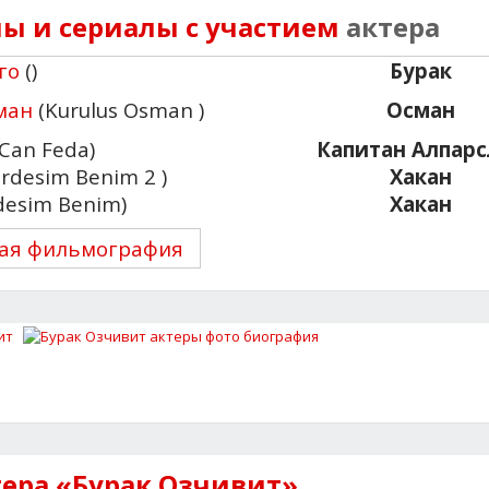
ы и сериалы с участием
актера
го
()
Бурак
ман
(Kurulus Osman )
Осман
Can Feda)
Капитан Алпарс
rdesim Benim 2 )
Хакан
desim Benim)
Хакан
ая фильмография
тера «Бурак Озчивит»