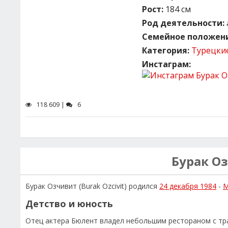
Рост:
184 см
Род деятельности:
Семейное положени
Категория:
Турецки
Инстаграм:
118 609 |
6
Бурак О
Бурак Озчивит (Burak Ozсivit) родился
24 декабря 1984
-
М
Детство и юность
Отец актера Бюлент владел небольшим рестораном с тра