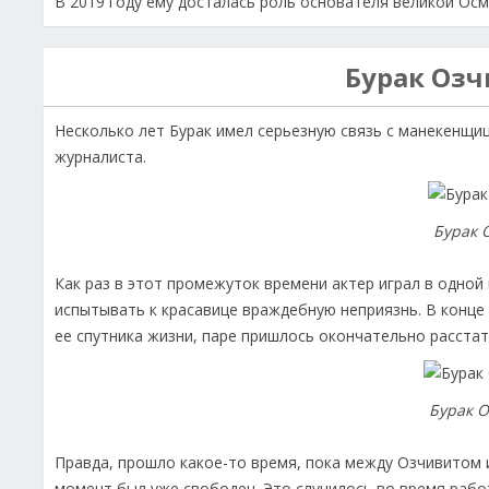
В 2019 году ему досталась роль основателя великой Осм
Бурак Оз
Несколько лет Бурак имел серьезную связь с манекенщ
журналиста.
Бурак 
Как раз в этот промежуток времени актер играл в одной
испытывать к красавице враждебную неприязнь. В конце
ее спутника жизни, паре пришлось окончательно расстат
Бурак 
Правда, прошло какое-то время, пока между Озчивитом и
момент был уже свободен. Это случилось во время рабо