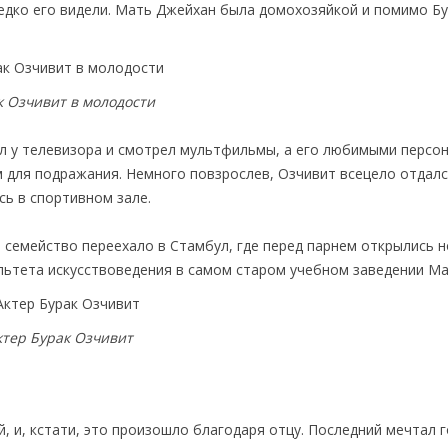
едко его видели. Мать Джейхан была домохозяйкой и помимо Б
к Озчивит в молодости
ал у телевизора и смотрел мультфильмы, а его любимыми перс
 для подражания. Немного повзрослев, Озчивит всецело отдалс
сь в спортивном зале.
, семейство переехало в Стамбул, где перед парнем открылись 
льтета искусствоведения в самом старом учебном заведении М
ктер Бурак Озчивит
, и, кстати, это произошло благодаря отцу. Последний мечтал 