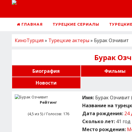
ГЛАВНАЯ
ТУРЕЦКИЕ СЕРИАЛЫ
ТУРЕЦКИ
КиноТурция
»
Турецкие актеры
» Бурак Озчивит
Бурак Оз
Биография
Фильмы
Новости
Имя:
Бурак Озчивит (
Рейтинг
Название на турецк
Дата рождения:
24 
(
4,5
из 5) / Голосов:
176
Сколько лет:
41 год
Место рождения:
М