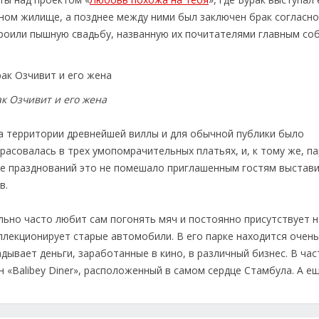
ном жилище, а позднее между ними был заключен брак согласно
роили пышную свадьбу, названную их почитателями главным со
к Озчивит и его жена
а территории древнейшей виллы и для обычной публики было
асовалась в трех умопомрачительных платьях, и, к тому же, п
ле празднований это не помешало приглашенным гостям выстави
в.
льно часто любит сам погонять мяч и постоянно присутствует 
ллекционирует старые автомобили. В его парке находится очен
дывает деньги, заработанные в кино, в различный бизнес. В час
«Balibey Diner», расположенный в самом сердце Стамбула. А е