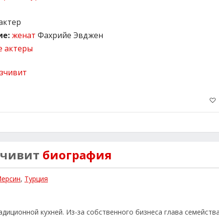
актер
е:
женат
Фахрийе Эвджен
е актеры
зчивит
биография
ерсин
,
Турция
диционной кухней. Из-за собственного бизнеса глава семейств