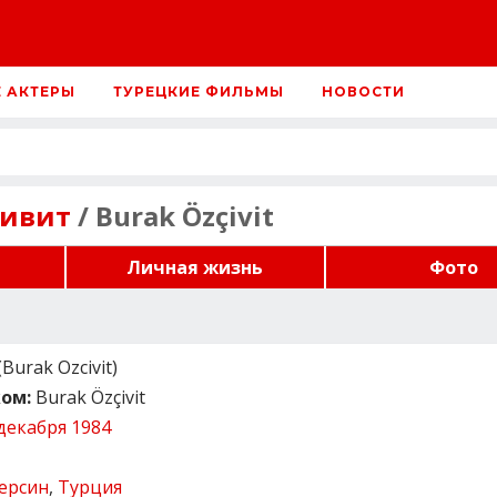
Е АКТЕРЫ
ТУРЕЦКИЕ ФИЛЬМЫ
НОВОСТИ
чивит
/ Burak Özçivit
Личная жизнь
Фото
Burak Ozсivit)
ом:
Burak Özçivit
декабря 1984
ерсин
,
Турция