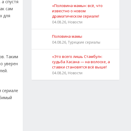
 а спустя
«Половина мамы»: всё, что
ак сам
известно о новом
х для
драматическом сериале!
04.08.26, Новости
Половина мамы
04.08.26, Турецкие сериалы
ов. Таким
«Это всего лишь Стамбул»:
судьба Хасана — на волоске, а
ко уверен
ставки становятся всё выше!
лей.
04.08.26, Новости
м сериале
юбимый