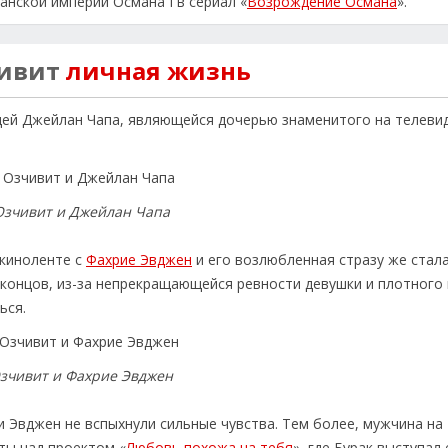
анской империи Османа I в сериал «
Возрождение Османа
».
чивит
личная жизнь
ицей Джейлан Чапа, являющейся дочерью знаменитого на телеви
Озчивит и Джейлан Чапа
 киноленте с
Фахрие Эвджен
и его возлюбленная стразу же стал
 концов, из-за непрекращающейся ревности девушки и плотного
ься.
Озчивит и Фахрие Эвджен
 Эвджен не вспыхнули сильные чувства. Тем более, мужчина на
ты над проектом «
Любовь похожа на тебя
», где Бурак выступал