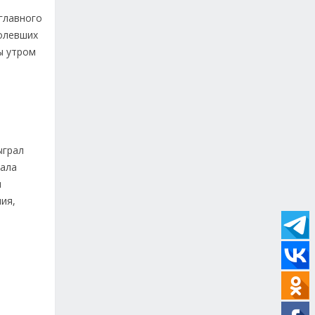
 главного
долевших
ы утром
ыграл
тала
м
ия,