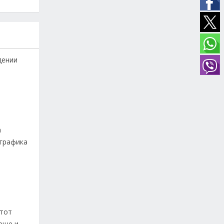
дении
а
 графика
 тот
 еще и