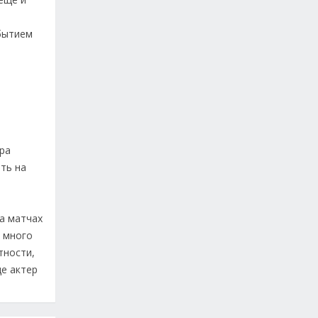
бытием
ара
ть на
на матчах
ь много
тности,
ще актер