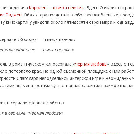
роизведения «
Королек — птичка певчая
». Здесь Озчивит сыграл
ие Эвджен
. Оба актера предстали в образах влюбленных, прео
Эту кинокартину увидели около пятидесяти стран мира и однажд
сериале «Королек — птичка певчая»
оль в романтическом киносериале «
Черная любовь
». Здесь он с
ело потерпело крах. На одной съемочной площадке с ним рабо
ярность благодаря неподдельной актерской игре и неожиданны
ду этими знаменитостями существовали сложные взаимоотношен
ит в сериале «Черная любовь»